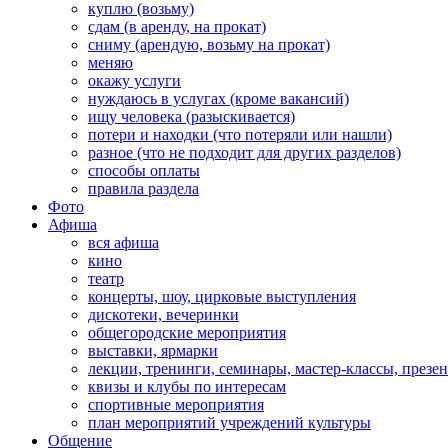
куплю (возьму)
сдам (в аренду, на прокат)
сниму (арендую, возьму на прокат)
меняю
окажу услуги
нуждаюсь в услугах (кроме вакансий)
ищу человека (разыскивается)
потери и находки (что потеряли или нашли)
разное (что не подходит для других разделов)
способы оплаты
правила раздела
Фото
Афиша
вся афиша
кино
театр
концерты, шоу, цирковые выступления
дискотеки, вечеринки
общегородские мероприятия
выставки, ярмарки
лекции, тренинги, семинары, мастер-классы, презе
квизы и клубы по интересам
спортивные мероприятия
план мероприятий учреждений культуры
Общение