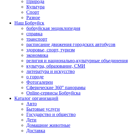
Природа
Культура
Спорт
Разное
Наш Бобруйск
бобруйская энциклопедия
справка
транспорт
расписание движения городских автобусов
здоровье, спорт, туризм
экономика
религия и национально-культурные объединения
культура, образование, СМИ
литература и искусство
о городе
Фотогалереи
Сферические 360° панорамы
Online-сервисы Бобруйска
Каталог организаций
Авто
Бытовые услуги
Государство и общество
Дети
Домашние животные
Доставка