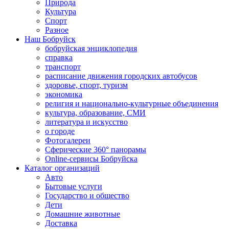
Природа
Культура
Спорт
Разное
Наш Бобруйск
бобруйская энциклопедия
справка
транспорт
расписание движения городских автобусов
здоровье, спорт, туризм
экономика
религия и национально-культурные объединения
культура, образование, СМИ
литература и искусство
о городе
Фотогалереи
Сферические 360° панорамы
Online-сервисы Бобруйска
Каталог организаций
Авто
Бытовые услуги
Государство и общество
Дети
Домашние животные
Доставка