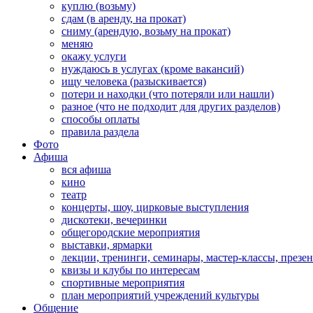
куплю (возьму)
сдам (в аренду, на прокат)
сниму (арендую, возьму на прокат)
меняю
окажу услуги
нуждаюсь в услугах (кроме вакансий)
ищу человека (разыскивается)
потери и находки (что потеряли или нашли)
разное (что не подходит для других разделов)
способы оплаты
правила раздела
Фото
Афиша
вся афиша
кино
театр
концерты, шоу, цирковые выступления
дискотеки, вечеринки
общегородские мероприятия
выставки, ярмарки
лекции, тренинги, семинары, мастер-классы, презе
квизы и клубы по интересам
спортивные мероприятия
план мероприятий учреждений культуры
Общение