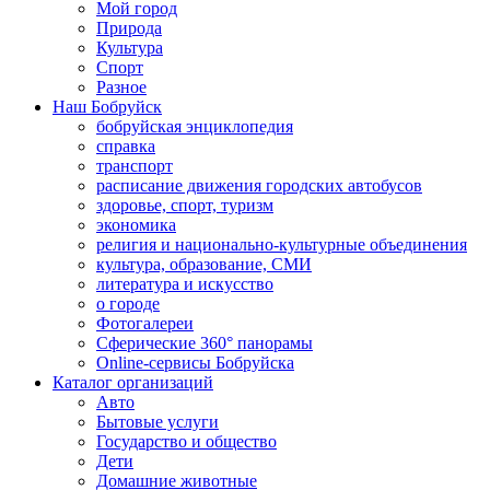
Мой город
Природа
Культура
Спорт
Разное
Наш Бобруйск
бобруйская энциклопедия
справка
транспорт
расписание движения городских автобусов
здоровье, спорт, туризм
экономика
религия и национально-культурные объединения
культура, образование, СМИ
литература и искусство
о городе
Фотогалереи
Сферические 360° панорамы
Online-сервисы Бобруйска
Каталог организаций
Авто
Бытовые услуги
Государство и общество
Дети
Домашние животные