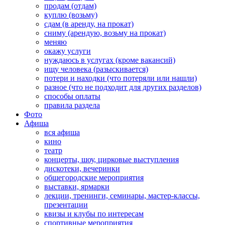
продам (отдам)
куплю (возьму)
сдам (в аренду, на прокат)
сниму (арендую, возьму на прокат)
меняю
окажу услуги
нуждаюсь в услугах (кроме вакансий)
ищу человека (разыскивается)
потери и находки (что потеряли или нашли)
разное (что не подходит для других разделов)
способы оплаты
правила раздела
Фото
Афиша
вся афиша
кино
театр
концерты, шоу, цирковые выступления
дискотеки, вечеринки
общегородские мероприятия
выставки, ярмарки
лекции, тренинги, семинары, мастер-классы,
презентации
квизы и клубы по интересам
спортивные мероприятия