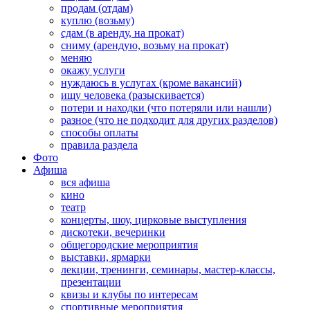
продам (отдам)
куплю (возьму)
сдам (в аренду, на прокат)
сниму (арендую, возьму на прокат)
меняю
окажу услуги
нуждаюсь в услугах (кроме вакансий)
ищу человека (разыскивается)
потери и находки (что потеряли или нашли)
разное (что не подходит для других разделов)
способы оплаты
правила раздела
Фото
Афиша
вся афиша
кино
театр
концерты, шоу, цирковые выступления
дискотеки, вечеринки
общегородские мероприятия
выставки, ярмарки
лекции, тренинги, семинары, мастер-классы,
презентации
квизы и клубы по интересам
спортивные мероприятия