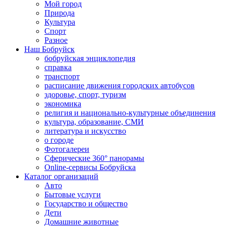
Мой город
Природа
Культура
Спорт
Разное
Наш Бобруйск
бобруйская энциклопедия
справка
транспорт
расписание движения городских автобусов
здоровье, спорт, туризм
экономика
религия и национально-культурные объединения
культура, образование, СМИ
литература и искусство
о городе
Фотогалереи
Сферические 360° панорамы
Online-сервисы Бобруйска
Каталог организаций
Авто
Бытовые услуги
Государство и общество
Дети
Домашние животные