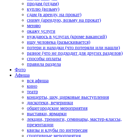
продам (отдам)
куплю (возьму)
сдам (в аренду, на прокат)
сниму (арендую, возьму на прокат)
меняю
окажу услуги
нуждаюсь в услугах (кроме вакансий)
ищу человека (разыскивается)
потери и находки (что потеряли или нашли)
разное (что не подходит для других разделов)
способы оплаты
правила раздела
Фото
Афиша
вся афиша
кино
театр
концерты, шоу, цирковые выступления
дискотеки, вечеринки
общегородские мероприятия
выставки, ярмарки
лекции, тренинги, семинары, мастер-классы,
презентации
квизы и клубы по интересам
спортивные мероприятия