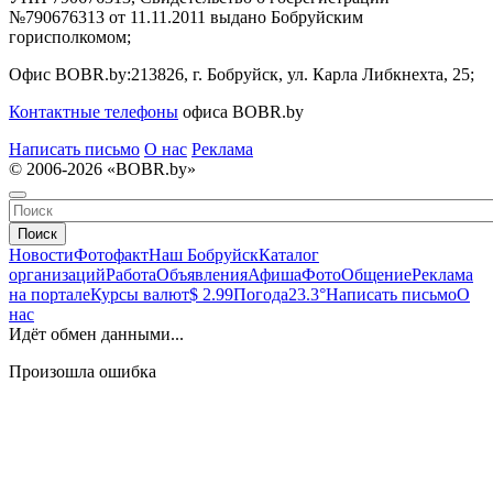
№790676313 от 11.11.2011 выдано Бобруйским
горисполкомом;
Офис BOBR.by:
213826, г. Бобруйск, ул. Карла Либкнехта, 25;
Контактные телефоны
офиса BOBR.by
Написать письмо
О нас
Реклама
© 2006-2026 «BOBR.by»
Поиск
Новости
Фотофакт
Наш Бобруйск
Каталог
организаций
Работа
Объявления
Афиша
Фото
Общение
Реклама
на портале
Курсы валют
$ 2.99
Погода
23.3°
Написать письмо
О
нас
Идёт обмен данными...
Произошла ошибка