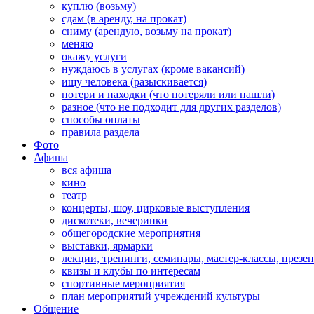
куплю (возьму)
сдам (в аренду, на прокат)
сниму (арендую, возьму на прокат)
меняю
окажу услуги
нуждаюсь в услугах (кроме вакансий)
ищу человека (разыскивается)
потери и находки (что потеряли или нашли)
разное (что не подходит для других разделов)
способы оплаты
правила раздела
Фото
Афиша
вся афиша
кино
театр
концерты, шоу, цирковые выступления
дискотеки, вечеринки
общегородские мероприятия
выставки, ярмарки
лекции, тренинги, семинары, мастер-классы, презе
квизы и клубы по интересам
спортивные мероприятия
план мероприятий учреждений культуры
Общение