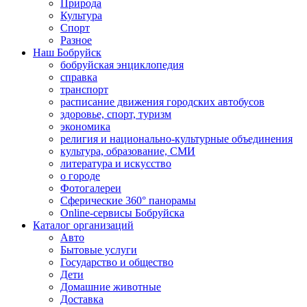
Природа
Культура
Спорт
Разное
Наш Бобруйск
бобруйская энциклопедия
справка
транспорт
расписание движения городских автобусов
здоровье, спорт, туризм
экономика
религия и национально-культурные объединения
культура, образование, СМИ
литература и искусство
о городе
Фотогалереи
Сферические 360° панорамы
Online-сервисы Бобруйска
Каталог организаций
Авто
Бытовые услуги
Государство и общество
Дети
Домашние животные
Доставка