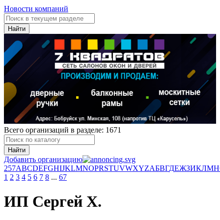
Новости компаний
Найти
Всего организаций в разделе: 1671
Найти
Добавить организацию
2
5
7
A
B
C
D
E
F
G
H
I
J
K
L
M
N
O
P
R
S
T
U
V
W
X
Y
Z
А
Б
В
Г
Д
Е
Ж
З
И
К
Л
М
Н
1
2
3
4
5
6
7
8
...
67
ИП Сергей Х.