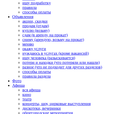
ищу подработку
правила
способы оплаты
Объявления
акции, скидки
продам (отдам)
куплю (возьму)
сдам (в аренду, на прокат)
сниму (арендую, возьму на прокат)
меняю
окажу услуги
нуждаюсь в услугах (кроме вакансий)
ищу человека (разыскивается)
потери и находки (что потеряли или нашли)
разное (что не подходит для других разделов)
способы оплаты
правила раздела
Фото
Афиша
вся афиша
кино
театр
концерты, шоу, цирковые выступления
дискотеки, вечеринки
общегородские мероприятия