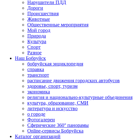
Нарушители ПДД
Дороги
Происшествия
Животные
Общественные мероприятия
Мой город
Природа
Культура
Спорт
Разное
Наш Бобруйск
бобруйская энциклопедия
справка
транспорт
расписание движения городских автобусов
здоровье, спорт, туризм
экономика
религия и национально-культурные объединения
культура, образование, СМИ
литература и искусство
о городе
Фотогалереи
Сферические 360° панорамы
Online-сервисы Бобруйска
Каталог организаций