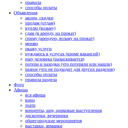
правила
способы оплаты
Объявления
акции, скидки
продам (отдам)
куплю (возьму)
сдам (в аренду, на прокат)
сниму (арендую, возьму на прокат)
меняю
окажу услуги
нуждаюсь в услугах (кроме вакансий)
ищу человека (разыскивается)
потери и находки (что потеряли или нашли)
разное (что не подходит для других разделов)
способы оплаты
правила раздела
Фото
Афиша
вся афиша
кино
театр
концерты, шоу, цирковые выступления
дискотеки, вечеринки
общегородские мероприятия
выставки, ярмарки