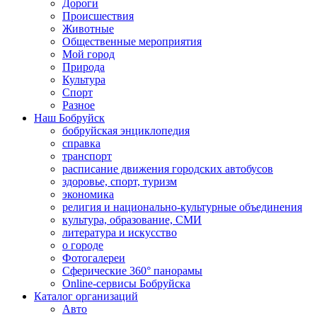
Дороги
Происшествия
Животные
Общественные мероприятия
Мой город
Природа
Культура
Спорт
Разное
Наш Бобруйск
бобруйская энциклопедия
справка
транспорт
расписание движения городских автобусов
здоровье, спорт, туризм
экономика
религия и национально-культурные объединения
культура, образование, СМИ
литература и искусство
о городе
Фотогалереи
Сферические 360° панорамы
Online-сервисы Бобруйска
Каталог организаций
Авто