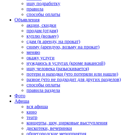
ищу подработку
правила
способы оплаты
Объявления
акции, скидки
продам (отдам)
куплю (возьму)
сдам (в аренду, на прокат)
сниму (арендую, возьму на прокат)
меняю
окажу услуги
нуждаюсь в услугах (кроме вакансий)
ищу человека (разыскивается)
потери и находки (что потеряли или нашли)
разное (что не подходит для других разделов)
способы оплаты
правила раздела
Фото
Афиша
вся афиша
кино
театр
концерты, шоу, цирковые выступления
дискотеки, вечеринки
общегородские мероприятия