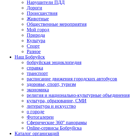
Нарушители ПДД
Дороги
Происшествия
Животные
Общественные мероприятия
Мой город
Природа
Культура
Спорт
Разное
Наш Бобруйск
бобруйская энциклопедия
справка
транспорт
расписание движения городских автобусов
здоровье, спорт, туризм
экономика
религия и национально-культурные объединения
культура, образование, СМИ
литература и искусство
о городе
Фотогалереи
Сферические 360° панорамы
Online-сервисы Бобруйска
Каталог организаций