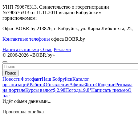
УНП 790676313, Свидетельство о госрегистрации
№790676313 от 11.11.2011 выдано Бобруйским
горисполкомом;
Офис BOBR.by:
213826, г. Бобруйск, ул. Карла Либкнехта, 25;
Контактные телефоны
офиса BOBR.by
Написать письмо
О нас
Реклама
© 2006-2026 «BOBR.by»
Поиск
Новости
Фотофакт
Наш Бобруйск
Каталог
организаций
Работа
Объявления
Афиша
Фото
Общение
Реклама
на портале
Курсы валют
$ 2.98
Погода
19.8°
Написать письмо
О
нас
Идёт обмен данными...
Произошла ошибка