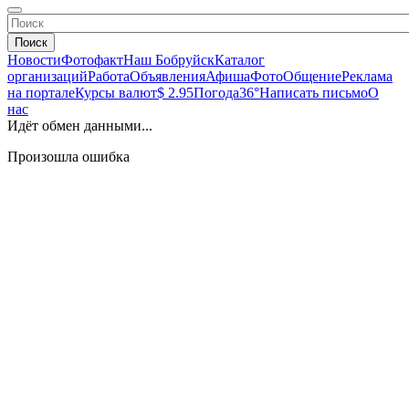
Поиск
Новости
Фотофакт
Наш Бобруйск
Каталог
организаций
Работа
Объявления
Афиша
Фото
Общение
Реклама
на портале
Курсы валют
$ 2.95
Погода
36°
Написать письмо
О
нас
Идёт обмен данными...
Произошла ошибка