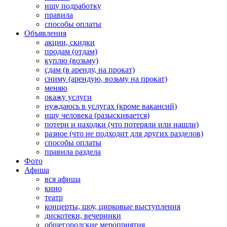
ищу подработку
правила
способы оплаты
Объявления
акции, скидки
продам (отдам)
куплю (возьму)
сдам (в аренду, на прокат)
сниму (арендую, возьму на прокат)
меняю
окажу услуги
нуждаюсь в услугах (кроме вакансий)
ищу человека (разыскивается)
потери и находки (что потеряли или нашли)
разное (что не подходит для других разделов)
способы оплаты
правила раздела
Фото
Афиша
вся афиша
кино
театр
концерты, шоу, цирковые выступления
дискотеки, вечеринки
общегородские мероприятия