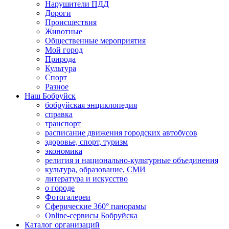
Нарушители ПДД
Дороги
Происшествия
Животные
Общественные мероприятия
Мой город
Природа
Культура
Спорт
Разное
Наш Бобруйск
бобруйская энциклопедия
справка
транспорт
расписание движения городских автобусов
здоровье, спорт, туризм
экономика
религия и национально-культурные объединения
культура, образование, СМИ
литература и искусство
о городе
Фотогалереи
Сферические 360° панорамы
Online-сервисы Бобруйска
Каталог организаций