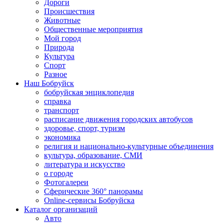
Дороги
Происшествия
Животные
Общественные мероприятия
Мой город
Природа
Культура
Спорт
Разное
Наш Бобруйск
бобруйская энциклопедия
справка
транспорт
расписание движения городских автобусов
здоровье, спорт, туризм
экономика
религия и национально-культурные объединения
культура, образование, СМИ
литература и искусство
о городе
Фотогалереи
Сферические 360° панорамы
Online-сервисы Бобруйска
Каталог организаций
Авто