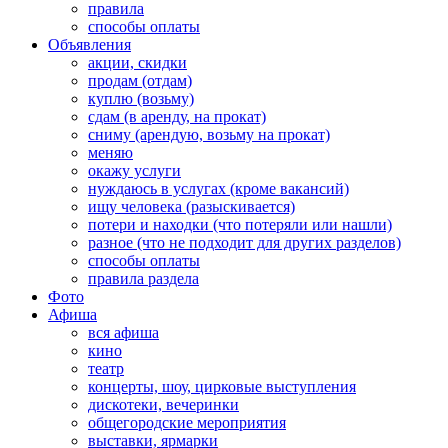
правила
способы оплаты
Объявления
акции, скидки
продам (отдам)
куплю (возьму)
сдам (в аренду, на прокат)
сниму (арендую, возьму на прокат)
меняю
окажу услуги
нуждаюсь в услугах (кроме вакансий)
ищу человека (разыскивается)
потери и находки (что потеряли или нашли)
разное (что не подходит для других разделов)
способы оплаты
правила раздела
Фото
Афиша
вся афиша
кино
театр
концерты, шоу, цирковые выступления
дискотеки, вечеринки
общегородские мероприятия
выставки, ярмарки