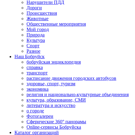
Нарушители ПДД
Дороги
Происшествия
Животные
Общественные мероприятия
Мой город
Природа
Культура
Спорт
Разное
Наш Бобруйск
бобруйская энциклопедия
справка
транспорт
расписание движения городских автобусов
здоровье, спорт, туризм
экономика
религия и национально-культурные объединения
культура, образование, СМИ
литература и искусство
о городе
Фотогалереи
Сферические 360° панорамы
Online-сервисы Бобруйска
Каталог организаций