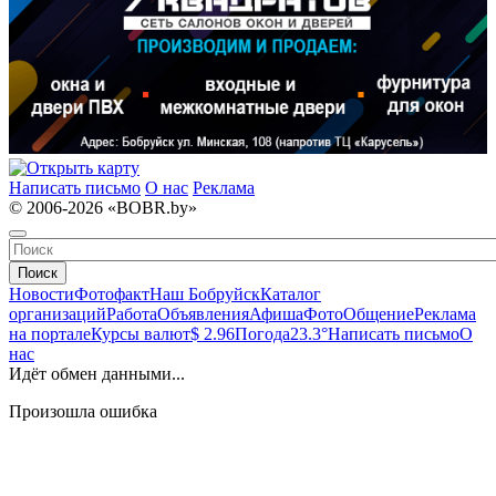
Написать письмо
О нас
Реклама
© 2006-2026 «BOBR.by»
Поиск
Новости
Фотофакт
Наш Бобруйск
Каталог
организаций
Работа
Объявления
Афиша
Фото
Общение
Реклама
на портале
Курсы валют
$ 2.96
Погода
23.3°
Написать письмо
О
нас
Идёт обмен данными...
Произошла ошибка