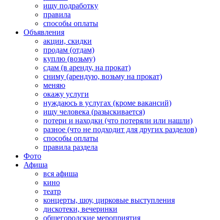
ищу подработку
правила
способы оплаты
Объявления
акции, скидки
продам (отдам)
куплю (возьму)
сдам (в аренду, на прокат)
сниму (арендую, возьму на прокат)
меняю
окажу услуги
нуждаюсь в услугах (кроме вакансий)
ищу человека (разыскивается)
потери и находки (что потеряли или нашли)
разное (что не подходит для других разделов)
способы оплаты
правила раздела
Фото
Афиша
вся афиша
кино
театр
концерты, шоу, цирковые выступления
дискотеки, вечеринки
общегородские мероприятия