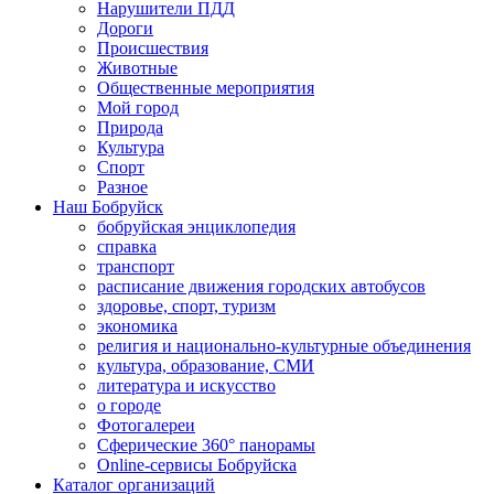
Нарушители ПДД
Дороги
Происшествия
Животные
Общественные мероприятия
Мой город
Природа
Культура
Спорт
Разное
Наш Бобруйск
бобруйская энциклопедия
справка
транспорт
расписание движения городских автобусов
здоровье, спорт, туризм
экономика
религия и национально-культурные объединения
культура, образование, СМИ
литература и искусство
о городе
Фотогалереи
Сферические 360° панорамы
Online-сервисы Бобруйска
Каталог организаций