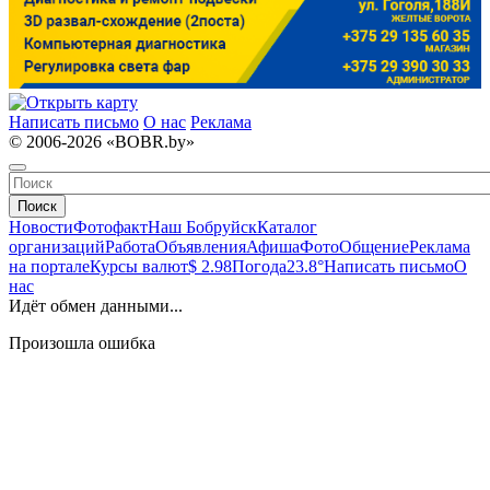
Написать письмо
О нас
Реклама
© 2006-2026 «BOBR.by»
Поиск
Новости
Фотофакт
Наш Бобруйск
Каталог
организаций
Работа
Объявления
Афиша
Фото
Общение
Реклама
на портале
Курсы валют
$ 2.98
Погода
23.8°
Написать письмо
О
нас
Идёт обмен данными...
Произошла ошибка