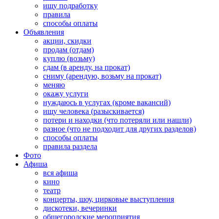
ищу подработку
правила
способы оплаты
Объявления
акции, скидки
продам (отдам)
куплю (возьму)
сдам (в аренду, на прокат)
сниму (арендую, возьму на прокат)
меняю
окажу услуги
нуждаюсь в услугах (кроме вакансий)
ищу человека (разыскивается)
потери и находки (что потеряли или нашли)
разное (что не подходит для других разделов)
способы оплаты
правила раздела
Фото
Афиша
вся афиша
кино
театр
концерты, шоу, цирковые выступления
дискотеки, вечеринки
общегородские мероприятия