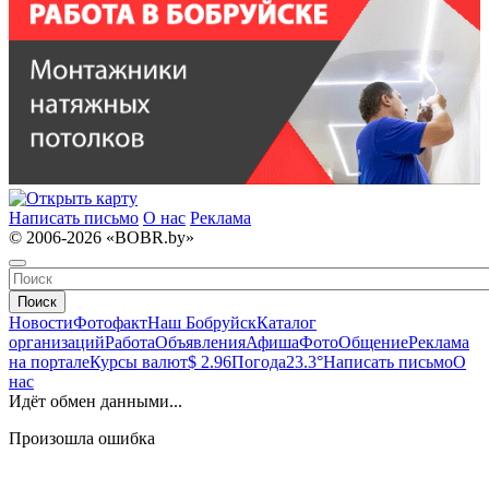
Написать письмо
О нас
Реклама
© 2006-2026 «BOBR.by»
Поиск
Новости
Фотофакт
Наш Бобруйск
Каталог
организаций
Работа
Объявления
Афиша
Фото
Общение
Реклама
на портале
Курсы валют
$ 2.96
Погода
23.3°
Написать письмо
О
нас
Идёт обмен данными...
Произошла ошибка