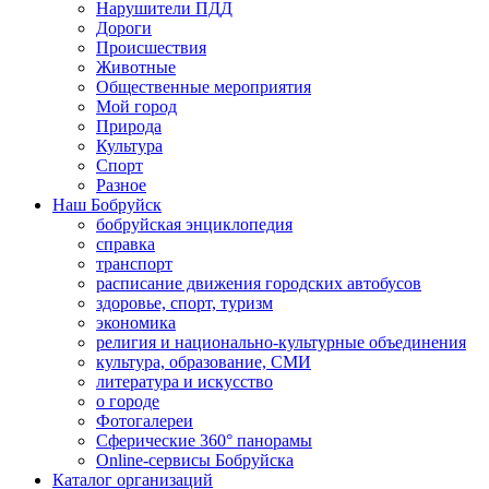
Нарушители ПДД
Дороги
Происшествия
Животные
Общественные мероприятия
Мой город
Природа
Культура
Спорт
Разное
Наш Бобруйск
бобруйская энциклопедия
справка
транспорт
расписание движения городских автобусов
здоровье, спорт, туризм
экономика
религия и национально-культурные объединения
культура, образование, СМИ
литература и искусство
о городе
Фотогалереи
Сферические 360° панорамы
Online-сервисы Бобруйска
Каталог организаций