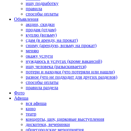
ищу подработку
правила
способы оплаты
Объявления
акции, скидки
продам (отдам)
куплю (возьму)
сдам (в аренду, на прокат)
сниму (арендую, возьму на прокат)
меняю
окажу услуги
нуждаюсь в услугах (кроме вакансий)
ищу человека (разыскивается)
потери и находки (что потеряли или нашли)
разное (что не подходит для других разделов)
способы оплаты
правила раздела
Фото
Афиша
вся афиша
кино
театр
концерты, шоу, цирковые выступления
дискотеки, вечеринки
общегородские мероприятия