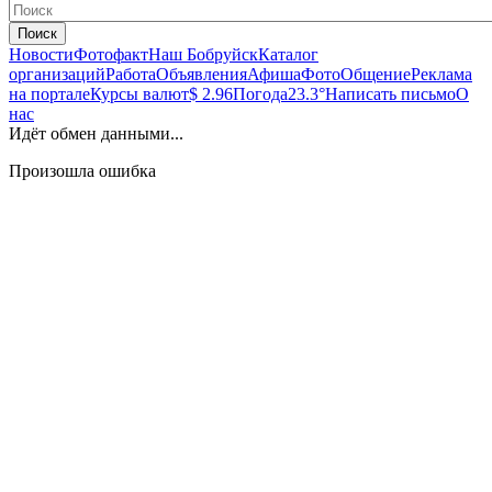
Поиск
Новости
Фотофакт
Наш Бобруйск
Каталог
организаций
Работа
Объявления
Афиша
Фото
Общение
Реклама
на портале
Курсы валют
$ 2.96
Погода
23.3°
Написать письмо
О
нас
Идёт обмен данными...
Произошла ошибка