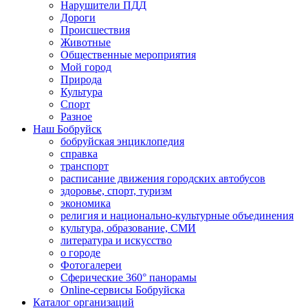
Нарушители ПДД
Дороги
Происшествия
Животные
Общественные мероприятия
Мой город
Природа
Культура
Спорт
Разное
Наш Бобруйск
бобруйская энциклопедия
справка
транспорт
расписание движения городских автобусов
здоровье, спорт, туризм
экономика
религия и национально-культурные объединения
культура, образование, СМИ
литература и искусство
о городе
Фотогалереи
Сферические 360° панорамы
Online-сервисы Бобруйска
Каталог организаций