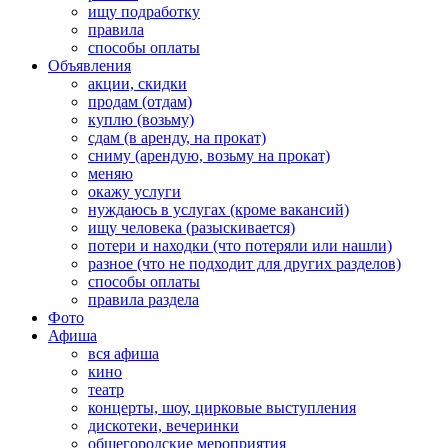
ищу подработку
правила
способы оплаты
Объявления
акции, скидки
продам (отдам)
куплю (возьму)
сдам (в аренду, на прокат)
сниму (арендую, возьму на прокат)
меняю
окажу услуги
нуждаюсь в услугах (кроме вакансий)
ищу человека (разыскивается)
потери и находки (что потеряли или нашли)
разное (что не подходит для других разделов)
способы оплаты
правила раздела
Фото
Афиша
вся афиша
кино
театр
концерты, шоу, цирковые выступления
дискотеки, вечеринки
общегородские мероприятия