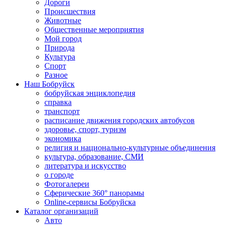
Дороги
Происшествия
Животные
Общественные мероприятия
Мой город
Природа
Культура
Спорт
Разное
Наш Бобруйск
бобруйская энциклопедия
справка
транспорт
расписание движения городских автобусов
здоровье, спорт, туризм
экономика
религия и национально-культурные объединения
культура, образование, СМИ
литература и искусство
о городе
Фотогалереи
Сферические 360° панорамы
Online-сервисы Бобруйска
Каталог организаций
Авто