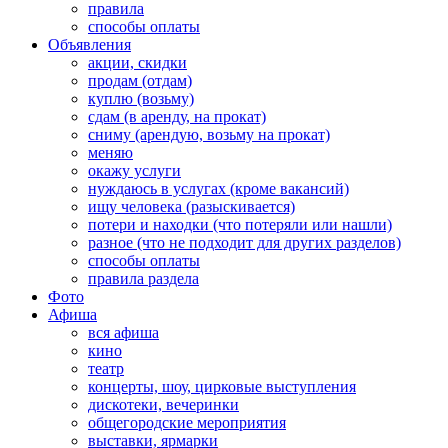
правила
способы оплаты
Объявления
акции, скидки
продам (отдам)
куплю (возьму)
сдам (в аренду, на прокат)
сниму (арендую, возьму на прокат)
меняю
окажу услуги
нуждаюсь в услугах (кроме вакансий)
ищу человека (разыскивается)
потери и находки (что потеряли или нашли)
разное (что не подходит для других разделов)
способы оплаты
правила раздела
Фото
Афиша
вся афиша
кино
театр
концерты, шоу, цирковые выступления
дискотеки, вечеринки
общегородские мероприятия
выставки, ярмарки