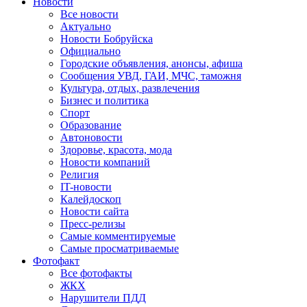
Новости
Все новости
Актуально
Новости Бобруйска
Официально
Городские объявления, анонсы, афиша
Сообщения УВД, ГАИ, МЧС, таможня
Культура, отдых, развлечения
Бизнес и политика
Спорт
Образование
Автоновости
Здоровье, красота, мода
Новости компаний
Религия
IT-новости
Калейдоскоп
Новости сайта
Пресс-релизы
Самые комментируемые
Самые просматриваемые
Фотофакт
Все фотофакты
ЖКХ
Нарушители ПДД