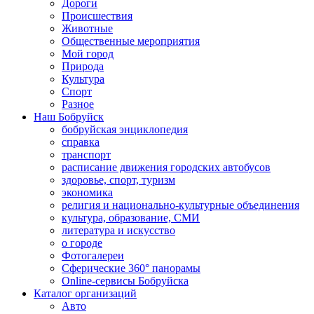
Дороги
Происшествия
Животные
Общественные мероприятия
Мой город
Природа
Культура
Спорт
Разное
Наш Бобруйск
бобруйская энциклопедия
справка
транспорт
расписание движения городских автобусов
здоровье, спорт, туризм
экономика
религия и национально-культурные объединения
культура, образование, СМИ
литература и искусство
о городе
Фотогалереи
Сферические 360° панорамы
Online-сервисы Бобруйска
Каталог организаций
Авто