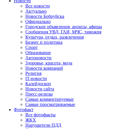
Новости
Все новости
Актуально
Новости Бобруйска
Официально
Городские объявления, анонсы, афиша
Сообщения УВД, ГАИ, МЧС, таможня
Культура, отдых, развлечения
Бизнес и политика
Спорт
Образование
Автоновости
Здоровье, красота, мода
Новости компаний
Религия
IT-новости
Калейдоскоп
Новости сайта
Пресс-релизы
Самые комментируемые
Самые просматриваемые
Фотофакт
Все фотофакты
ЖКХ
Нарушители ПДД