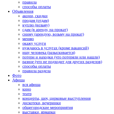
правила
способы оплаты
Объявления
акции, скидки
продам (отдам)
куплю (возьму)
сдам (в аренду, на прокат)
сниму (арендую, возьму на прокат)
меняю
окажу услуги
нуждаюсь в услугах (кроме вакансий)
ищу человека (разыскивается)
потери и находки (что потеряли или нашли)
разное (что не подходит для других разделов)
способы оплаты
правила раздела
Фото
Афиша
вся афиша
кино
театр
концерты, шоу, цирковые выступления
дискотеки, вечеринки
общегородские мероприятия
выставки, ярмарки