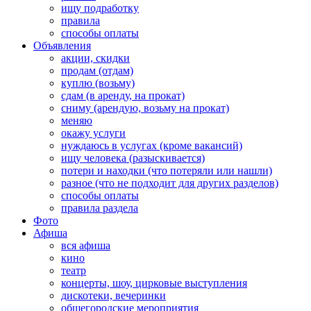
ищу подработку
правила
способы оплаты
Объявления
акции, скидки
продам (отдам)
куплю (возьму)
сдам (в аренду, на прокат)
сниму (арендую, возьму на прокат)
меняю
окажу услуги
нуждаюсь в услугах (кроме вакансий)
ищу человека (разыскивается)
потери и находки (что потеряли или нашли)
разное (что не подходит для других разделов)
способы оплаты
правила раздела
Фото
Афиша
вся афиша
кино
театр
концерты, шоу, цирковые выступления
дискотеки, вечеринки
общегородские мероприятия