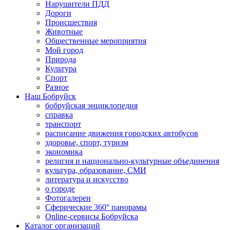
Нарушители ПДД
Дороги
Происшествия
Животные
Общественные мероприятия
Мой город
Природа
Культура
Спорт
Разное
Наш Бобруйск
бобруйская энциклопедия
справка
транспорт
расписание движения городских автобусов
здоровье, спорт, туризм
экономика
религия и национально-культурные объединения
культура, образование, СМИ
литература и искусство
о городе
Фотогалереи
Сферические 360° панорамы
Online-сервисы Бобруйска
Каталог организаций