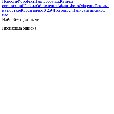
Новости
Фотофакт
Наш Бобруйск
Каталог
организаций
Работа
Объявления
Афиша
Фото
Общение
Реклама
на портале
Курсы валют
$ 2.94
Погода
32°
Написать письмо
О
нас
Идёт обмен данными...
Произошла ошибка