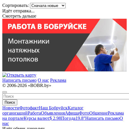
Сортировать:
Идёт отправка...
Смотреть дальше
Написать письмо
О нас
Реклама
© 2006-2026 «BOBR.by»
Поиск
Новости
Фотофакт
Наш Бобруйск
Каталог
организаций
Работа
Объявления
Афиша
Фото
Общение
Реклама
на портале
Курсы валют
$ 2.98
Погода
19.8°
Написать письмо
О
нас
Идёт обмен данными...