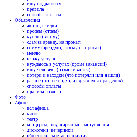
ищу подработку
правила
способы оплаты
Объявления
акции, скидки
продам (отдам)
куплю (возьму)
сдам (в аренду, на прокат)
сниму (арендую, возьму на прокат)
меняю
окажу услуги
нуждаюсь в услугах (кроме вакансий)
ищу человека (разыскивается)
потери и находки (что потеряли или нашли)
разное (что не подходит для других разделов)
способы оплаты
правила раздела
Фото
Афиша
вся афиша
кино
театр
концерты, шоу, цирковые выступления
дискотеки, вечеринки
общегородские мероприятия