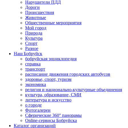
Нарушители ПДД
Дороги
Происшествия
Животные
Общественные мероприятия
Мой город
Природа
Культура
Спорт
Разное
Наш Бобруйск
бобруйская энциклопедия
справка
транспорт
расписание движения городских автобусов
здоровье, спорт, туризм
экономика
религия и национально-культурные объединения
культура, образование, СМИ
литература и искусство
о городе
Фотогалереи
Сферические 360° панорамы
Online-сервисы Бобруйска
Каталог организаций