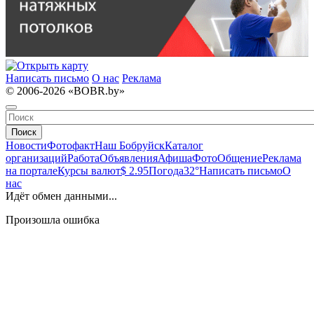
Написать письмо
О нас
Реклама
© 2006-2026 «BOBR.by»
Поиск
Новости
Фотофакт
Наш Бобруйск
Каталог
организаций
Работа
Объявления
Афиша
Фото
Общение
Реклама
на портале
Курсы валют
$ 2.95
Погода
32°
Написать письмо
О
нас
Идёт обмен данными...
Произошла ошибка