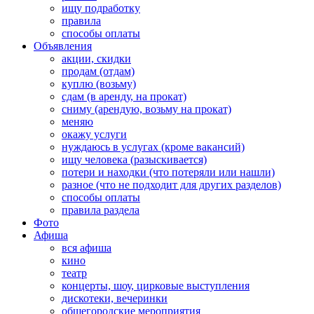
ищу подработку
правила
способы оплаты
Объявления
акции, скидки
продам (отдам)
куплю (возьму)
сдам (в аренду, на прокат)
сниму (арендую, возьму на прокат)
меняю
окажу услуги
нуждаюсь в услугах (кроме вакансий)
ищу человека (разыскивается)
потери и находки (что потеряли или нашли)
разное (что не подходит для других разделов)
способы оплаты
правила раздела
Фото
Афиша
вся афиша
кино
театр
концерты, шоу, цирковые выступления
дискотеки, вечеринки
общегородские мероприятия