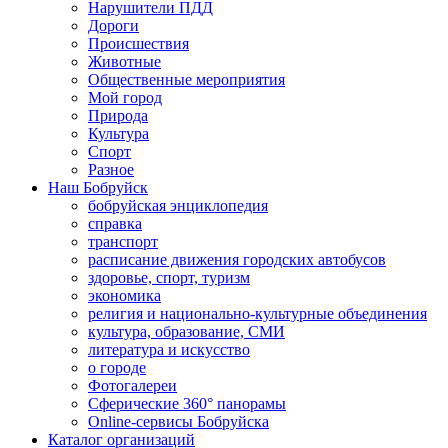
Нарушители ПДД
Дороги
Происшествия
Животные
Общественные мероприятия
Мой город
Природа
Культура
Спорт
Разное
Наш Бобруйск
бобруйская энциклопедия
справка
транспорт
расписание движения городских автобусов
здоровье, спорт, туризм
экономика
религия и национально-культурные объединения
культура, образование, СМИ
литература и искусство
о городе
Фотогалереи
Сферические 360° панорамы
Online-сервисы Бобруйска
Каталог организаций