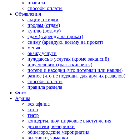
правила
способы оплаты
Объявления
акции, скидки
продам (отдам)
куплю (возьму)
сдам (в аренду, на прокат)
сниму (арендую, возьму на прокат)
меняю
окажу услуги
нуждаюсь в услугах (кроме вакансий)
ищу человека (разыскивается)
потери и находки (что потеряли или нашли)
разное (что не подходит для других разделов)
способы оплаты
правила раздела
Фото
Афиша
вся афиша
кино
театр
концерты, шоу, цирковые выступления
дискотеки, вечеринки
общегородские мероприятия
выставки, ярмарки