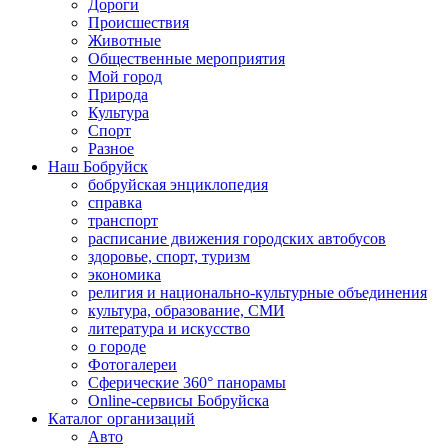
Дороги
Происшествия
Животные
Общественные мероприятия
Мой город
Природа
Культура
Спорт
Разное
Наш Бобруйск
бобруйская энциклопедия
справка
транспорт
расписание движения городских автобусов
здоровье, спорт, туризм
экономика
религия и национально-культурные объединения
культура, образование, СМИ
литература и искусство
о городе
Фотогалереи
Сферические 360° панорамы
Online-сервисы Бобруйска
Каталог организаций
Авто