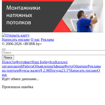
Написать письмо
О нас
Реклама
© 2006-2026 «BOBR.by»
Поиск
Новости
Фотофакт
Наш Бобруйск
Каталог
организаций
Работа
Объявления
Афиша
Фото
Общение
Реклама
на портале
Курсы валют
$ 2.98
Погода
23.3°
Написать письмо
О
нас
Идёт обмен данными...
Произошла ошибка