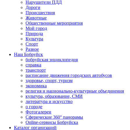
Нарушители ПДД
Дороги
Происшествия
Животные
Общественные мероприятия
Мой город
Природа
Культура
Спорт
Разное
Наш Бобруйск
бобруйская энциклопедия
справка
транспорт
расписание движения городских автобусов
здоровье, спорт, туризм
экономика
религия и национально-культурные объединения
культура, образование, СМИ
литература и искусство
о городе
Фотогалереи
Сферические 360° панорамы
Online-сервисы Бобруйска
Каталог организаций