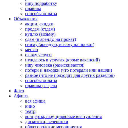
ищу подработку
правила
способы оплаты
Объявления
акции, скидки
продам (отдам)
куплю (возьму)
сдам (в аренду, на прокат)
сниму (арендую, возьму на прокат)
меняю
окажу услуги
нуждаюсь в услугах (кроме вакансий)
ищу человека (разыскивается)
потери и находки (что потеряли или нашли)
разное (что не подходит для других разделов)
способы оплаты
правила раздела
Фото
Афиша
вся афиша
кино
театр
концерты, шоу, цирковые выступления
дискотеки, вечеринки
общегородские мероприятия