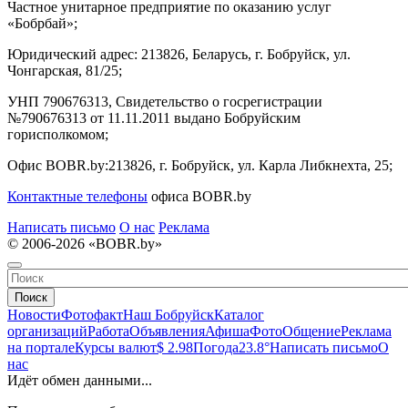
Частное унитарное предприятие по оказанию услуг
«Бобрбай»;
Юридический адрес:
213826, Беларусь, г. Бобруйск, ул.
Чонгарская, 81/25;
УНП 790676313, Свидетельство о госрегистрации
№790676313 от 11.11.2011 выдано Бобруйским
горисполкомом;
Офис BOBR.by:
213826, г. Бобруйск, ул. Карла Либкнехта, 25;
Контактные телефоны
офиса BOBR.by
Написать письмо
О нас
Реклама
© 2006-2026 «BOBR.by»
Поиск
Новости
Фотофакт
Наш Бобруйск
Каталог
организаций
Работа
Объявления
Афиша
Фото
Общение
Реклама
на портале
Курсы валют
$ 2.98
Погода
23.8°
Написать письмо
О
нас
Идёт обмен данными...