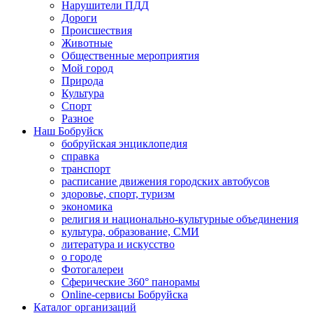
Нарушители ПДД
Дороги
Происшествия
Животные
Общественные мероприятия
Мой город
Природа
Культура
Спорт
Разное
Наш Бобруйск
бобруйская энциклопедия
справка
транспорт
расписание движения городских автобусов
здоровье, спорт, туризм
экономика
религия и национально-культурные объединения
культура, образование, СМИ
литература и искусство
о городе
Фотогалереи
Сферические 360° панорамы
Online-сервисы Бобруйска
Каталог организаций