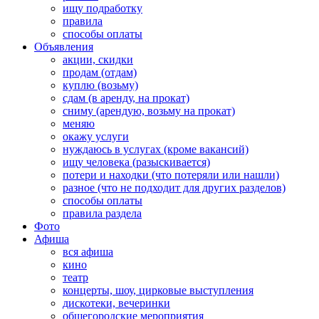
ищу подработку
правила
способы оплаты
Объявления
акции, скидки
продам (отдам)
куплю (возьму)
сдам (в аренду, на прокат)
сниму (арендую, возьму на прокат)
меняю
окажу услуги
нуждаюсь в услугах (кроме вакансий)
ищу человека (разыскивается)
потери и находки (что потеряли или нашли)
разное (что не подходит для других разделов)
способы оплаты
правила раздела
Фото
Афиша
вся афиша
кино
театр
концерты, шоу, цирковые выступления
дискотеки, вечеринки
общегородские мероприятия