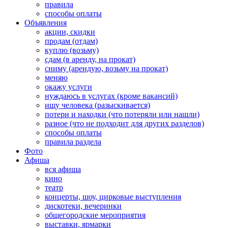
правила
способы оплаты
Объявления
акции, скидки
продам (отдам)
куплю (возьму)
сдам (в аренду, на прокат)
сниму (арендую, возьму на прокат)
меняю
окажу услуги
нуждаюсь в услугах (кроме вакансий)
ищу человека (разыскивается)
потери и находки (что потеряли или нашли)
разное (что не подходит для других разделов)
способы оплаты
правила раздела
Фото
Афиша
вся афиша
кино
театр
концерты, шоу, цирковые выступления
дискотеки, вечеринки
общегородские мероприятия
выставки, ярмарки