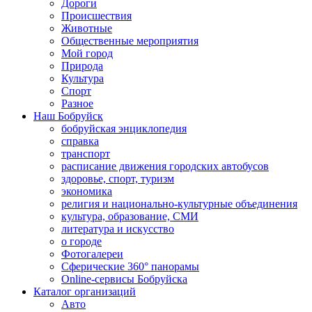
Дороги
Происшествия
Животные
Общественные мероприятия
Мой город
Природа
Культура
Спорт
Разное
Наш Бобруйск
бобруйская энциклопедия
справка
транспорт
расписание движения городских автобусов
здоровье, спорт, туризм
экономика
религия и национально-культурные объединения
культура, образование, СМИ
литература и искусство
о городе
Фотогалереи
Сферические 360° панорамы
Online-сервисы Бобруйска
Каталог организаций
Авто