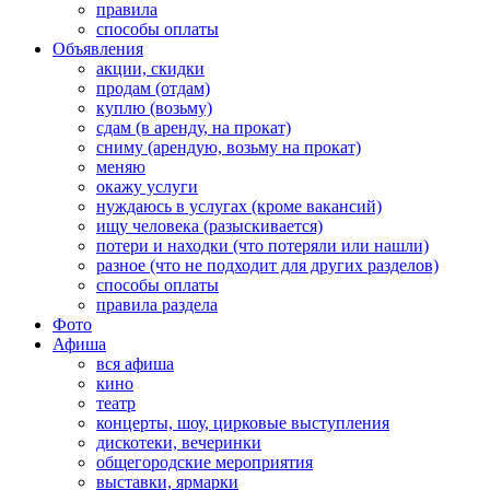
правила
способы оплаты
Объявления
акции, скидки
продам (отдам)
куплю (возьму)
сдам (в аренду, на прокат)
сниму (арендую, возьму на прокат)
меняю
окажу услуги
нуждаюсь в услугах (кроме вакансий)
ищу человека (разыскивается)
потери и находки (что потеряли или нашли)
разное (что не подходит для других разделов)
способы оплаты
правила раздела
Фото
Афиша
вся афиша
кино
театр
концерты, шоу, цирковые выступления
дискотеки, вечеринки
общегородские мероприятия
выставки, ярмарки