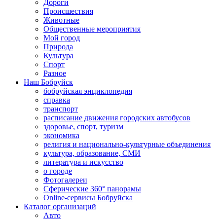
Дороги
Происшествия
Животные
Общественные мероприятия
Мой город
Природа
Культура
Спорт
Разное
Наш Бобруйск
бобруйская энциклопедия
справка
транспорт
расписание движения городских автобусов
здоровье, спорт, туризм
экономика
религия и национально-культурные объединения
культура, образование, СМИ
литература и искусство
о городе
Фотогалереи
Сферические 360° панорамы
Online-сервисы Бобруйска
Каталог организаций
Авто