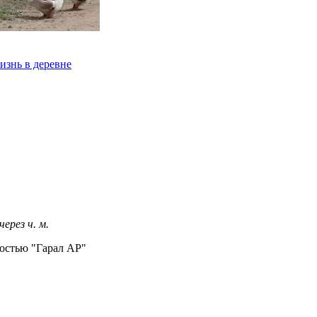
изнь в деревне
 через
ч.
м.
остью "Гарал АР"