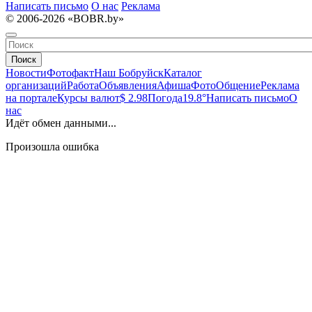
Написать письмо
О нас
Реклама
© 2006-2026 «BOBR.by»
Поиск
Новости
Фотофакт
Наш Бобруйск
Каталог
организаций
Работа
Объявления
Афиша
Фото
Общение
Реклама
на портале
Курсы валют
$ 2.98
Погода
19.8°
Написать письмо
О
нас
Идёт обмен данными...
Произошла ошибка