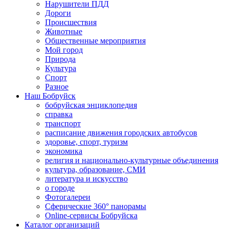
Нарушители ПДД
Дороги
Происшествия
Животные
Общественные мероприятия
Мой город
Природа
Культура
Спорт
Разное
Наш Бобруйск
бобруйская энциклопедия
справка
транспорт
расписание движения городских автобусов
здоровье, спорт, туризм
экономика
религия и национально-культурные объединения
культура, образование, СМИ
литература и искусство
о городе
Фотогалереи
Сферические 360° панорамы
Online-сервисы Бобруйска
Каталог организаций