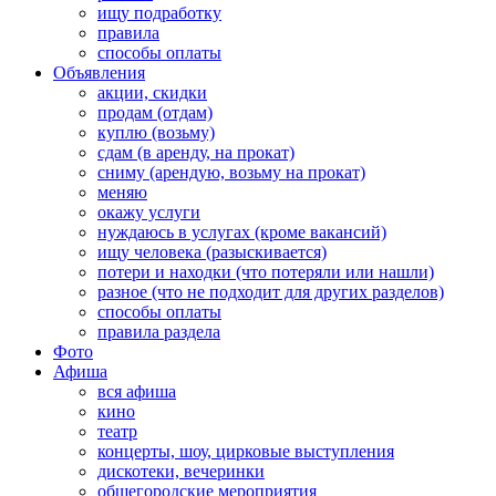
ищу подработку
правила
способы оплаты
Объявления
акции, скидки
продам (отдам)
куплю (возьму)
сдам (в аренду, на прокат)
сниму (арендую, возьму на прокат)
меняю
окажу услуги
нуждаюсь в услугах (кроме вакансий)
ищу человека (разыскивается)
потери и находки (что потеряли или нашли)
разное (что не подходит для других разделов)
способы оплаты
правила раздела
Фото
Афиша
вся афиша
кино
театр
концерты, шоу, цирковые выступления
дискотеки, вечеринки
общегородские мероприятия