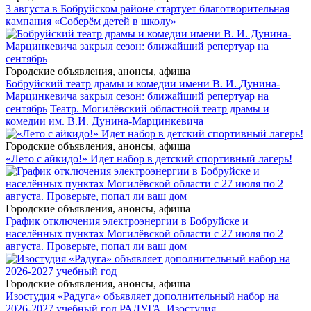
3 августа в Бобруйском районе стартует благотворительная
кампания «Соберём детей в школу»
Городские объявления, анонсы, афиша
Бобруйский театр драмы и комедии имени В. И. Дунина-
Марцинкевича закрыл сезон: ближайший репертуар на
сентябрь
Театр. Могилёвский областной театр драмы и
комедии им. В.И. Дунина-Марцинкевича
Городские объявления, анонсы, афиша
«Лето с айкидо!» Идет набор в детский спортивный лагерь!
Городские объявления, анонсы, афиша
График отключения электроэнергии в Бобруйске и
населённых пунктах Могилёвской области с 27 июля по 2
августа. Проверьте, попал ли ваш дом
Городские объявления, анонсы, афиша
Изостудия «Радуга» объявляет дополнительный набор на
2026-2027 учебный год
РАДУГА. Изостудия