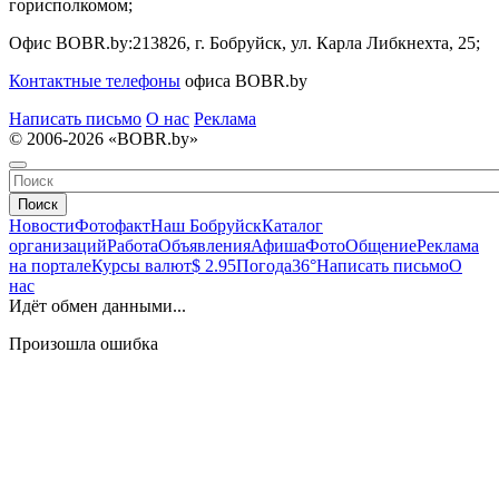
горисполкомом;
Офис BOBR.by:
213826, г. Бобруйск, ул. Карла Либкнехта, 25;
Контактные телефоны
офиса BOBR.by
Написать письмо
О нас
Реклама
© 2006-2026 «BOBR.by»
Поиск
Новости
Фотофакт
Наш Бобруйск
Каталог
организаций
Работа
Объявления
Афиша
Фото
Общение
Реклама
на портале
Курсы валют
$ 2.95
Погода
36°
Написать письмо
О
нас
Идёт обмен данными...
Произошла ошибка