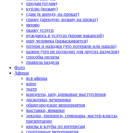
продам (отдам)
куплю (возьму)
сдам (в аренду, на прокат)
сниму (арендую, возьму на прокат)
меняю
окажу услуги
нуждаюсь в услугах (кроме вакансий)
ищу человека (разыскивается)
потери и находки (что потеряли или нашли)
разное (что не подходит для других разделов)
способы оплаты
правила раздела
Фото
Афиша
вся афиша
кино
театр
концерты, шоу, цирковые выступления
дискотеки, вечеринки
общегородские мероприятия
выставки, ярмарки
лекции, тренинги, семинары, мастер-классы,
презентации
квизы и клубы по интересам
спортивные мероприятия