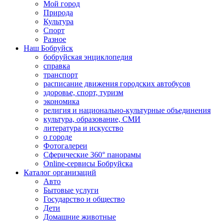
Мой город
Природа
Культура
Спорт
Разное
Наш Бобруйск
бобруйская энциклопедия
справка
транспорт
расписание движения городских автобусов
здоровье, спорт, туризм
экономика
религия и национально-культурные объединения
культура, образование, СМИ
литература и искусство
о городе
Фотогалереи
Сферические 360° панорамы
Online-сервисы Бобруйска
Каталог организаций
Авто
Бытовые услуги
Государство и общество
Дети
Домашние животные