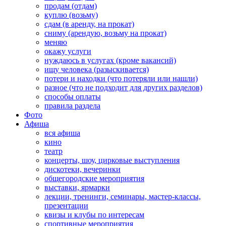
продам (отдам)
куплю (возьму)
сдам (в аренду, на прокат)
сниму (арендую, возьму на прокат)
меняю
окажу услуги
нуждаюсь в услугах (кроме вакансий)
ищу человека (разыскивается)
потери и находки (что потеряли или нашли)
разное (что не подходит для других разделов)
способы оплаты
правила раздела
Фото
Афиша
вся афиша
кино
театр
концерты, шоу, цирковые выступления
дискотеки, вечеринки
общегородские мероприятия
выставки, ярмарки
лекции, тренинги, семинары, мастер-классы,
презентации
квизы и клубы по интересам
спортивные мероприятия