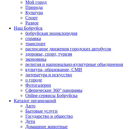
Мой город
Природа
Культура
Спорт
Разное
Наш Бобруйск
бобруйская энциклопедия
справка
транспорт
расписание движения городских автобусов
здоровье, спорт, туризм
экономика
религия и национально-культурные объединения
культура, образование, СМИ
литература и искусство
о городе
Фотогалереи
Сферические 360° панорамы
Online-сервисы Бобруйска
Каталог организаций
Авто
Бытовые услуги
Государство и общество
Дети
Домашние животные