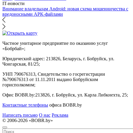
IT-новости
Внимание владельцам Android: новая схема мошенничества с
вредоносными APK-файлами
Частное унитарное предприятие по оказанию услуг
«Бобрбай»;
Юридический адрес:
213826, Беларусь, г. Бобруйск, ул.
Чонгарская, 81/25;
УНП 790676313, Свидетельство о госрегистрации
№790676313 от 11.11.2011 выдано Бобруйским
горисполкомом;
Офис BOBR.by:
213826, г. Бобруйск, ул. Карла Либкнехта, 25;
Контактные телефоны
офиса BOBR.by
Написать письмо
О нас
Реклама
© 2006-2026 «BOBR.by»