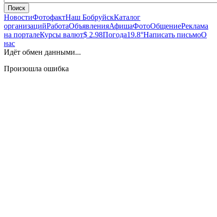
Поиск
Новости
Фотофакт
Наш Бобруйск
Каталог
организаций
Работа
Объявления
Афиша
Фото
Общение
Реклама
на портале
Курсы валют
$ 2.98
Погода
19.8°
Написать письмо
О
нас
Идёт обмен данными...
Произошла ошибка