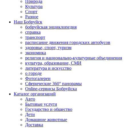
Природа
Культура
Спорт
Разное
Наш Бобруйск
бобруйская энциклопедия
справка
транспорт
расписание движения городских автобусов
здоровье, спорт, туризм
экономика
религия и национально-культурные объединения
культура, образование, СМИ
литература и искусство
о городе
Фотогалереи
Сферические 360° панорамы
Online-сервисы Бобруйска
Каталог организаций
Авто
Бытовые услуги
Государство и общество
Дети
Домашние животные
Доставка