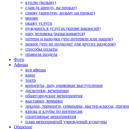
куплю (возьму)
сдам (в аренду, на прокат)
сниму (арендую, возьму на прокат)
меняю
окажу услуги
нуждаюсь в услугах (кроме вакансий)
ищу человека (разыскивается)
потери и находки (что потеряли или нашли)
разное (что не подходит для других разделов)
способы оплаты
правила раздела
Фото
Афиша
вся афиша
кино
театр
концерты, шоу, цирковые выступления
дискотеки, вечеринки
общегородские мероприятия
выставки, ярмарки
лекции, тренинги, семинары, мастер-классы, презе
квизы и клубы по интересам
спортивные мероприятия
план мероприятий учреждений культуры
Общение