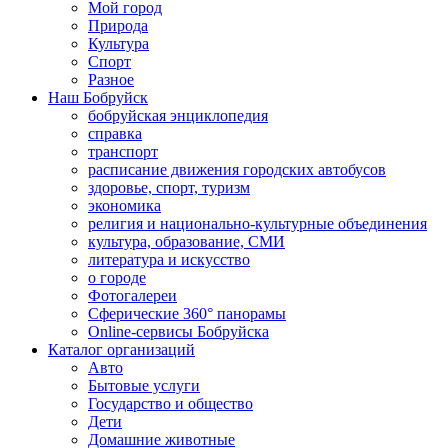
Мой город
Природа
Культура
Спорт
Разное
Наш Бобруйск
бобруйская энциклопедия
справка
транспорт
расписание движения городских автобусов
здоровье, спорт, туризм
экономика
религия и национально-культурные объединения
культура, образование, СМИ
литература и искусство
о городе
Фотогалереи
Сферические 360° панорамы
Online-сервисы Бобруйска
Каталог организаций
Авто
Бытовые услуги
Государство и общество
Дети
Домашние животные