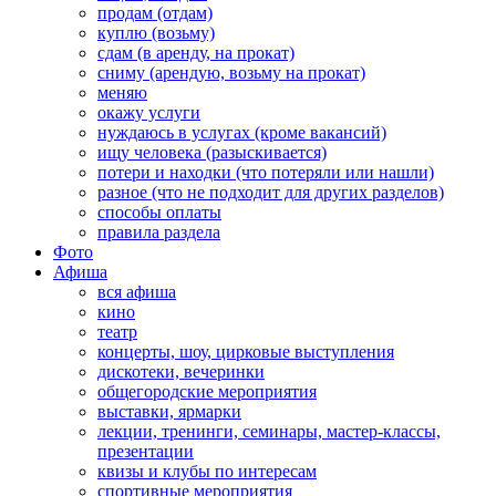
продам (отдам)
куплю (возьму)
сдам (в аренду, на прокат)
сниму (арендую, возьму на прокат)
меняю
окажу услуги
нуждаюсь в услугах (кроме вакансий)
ищу человека (разыскивается)
потери и находки (что потеряли или нашли)
разное (что не подходит для других разделов)
способы оплаты
правила раздела
Фото
Афиша
вся афиша
кино
театр
концерты, шоу, цирковые выступления
дискотеки, вечеринки
общегородские мероприятия
выставки, ярмарки
лекции, тренинги, семинары, мастер-классы,
презентации
квизы и клубы по интересам
спортивные мероприятия