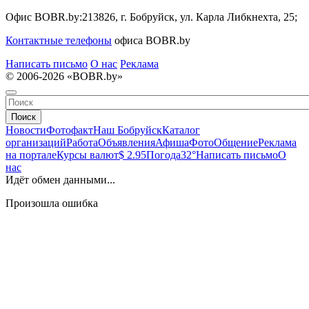
Офис BOBR.by:
213826, г. Бобруйск, ул. Карла Либкнехта, 25;
Контактные телефоны
офиса BOBR.by
Написать письмо
О нас
Реклама
© 2006-2026 «BOBR.by»
Поиск
Новости
Фотофакт
Наш Бобруйск
Каталог
организаций
Работа
Объявления
Афиша
Фото
Общение
Реклама
на портале
Курсы валют
$ 2.95
Погода
32°
Написать письмо
О
нас
Идёт обмен данными...
Произошла ошибка