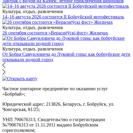
Завтрак с видом на Казбек: летние приключения шинников
Культура, отдых, развлечения
14–16 августа 2026 состоится II Бобруйский мотофестиваль
Культура, отдых, развлечения
26 сентября состоится «Вераснёўскі фэст» Жиличах
Культура, отдых, развлечения
От Бобра Самуиловича до Луковой горы: как бобруйские дети
открывали родной город
Частное унитарное предприятие по оказанию услуг
«Бобрбай»;
Юридический адрес:
213826, Беларусь, г. Бобруйск, ул.
Чонгарская, 81/25;
УНП 790676313, Свидетельство о госрегистрации
№790676313 от 11.11.2011 выдано Бобруйским
горисполкомом;