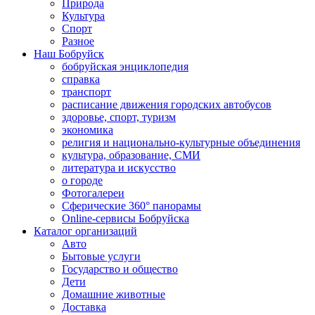
Природа
Культура
Спорт
Разное
Наш Бобруйск
бобруйская энциклопедия
справка
транспорт
расписание движения городских автобусов
здоровье, спорт, туризм
экономика
религия и национально-культурные объединения
культура, образование, СМИ
литература и искусство
о городе
Фотогалереи
Сферические 360° панорамы
Online-сервисы Бобруйска
Каталог организаций
Авто
Бытовые услуги
Государство и общество
Дети
Домашние животные
Доставка