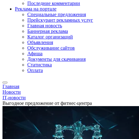
Последние комментарии
Реклама на портале
Специальные предложения
Прейскурант рекламных услуг
Главная новость
Баннерная реклама
Каталог организаций
Объявления
Обслуживание сайтов
Афиша
Документы для скачивания
Статистика
Оплата
Главная
Новости
IT-новости
Выгодное предложение от фитнес-центра