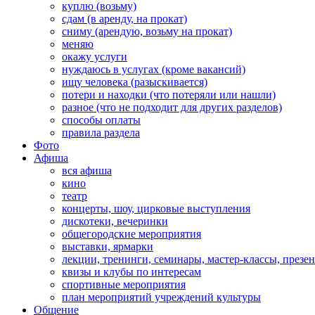
куплю (возьму)
сдам (в аренду, на прокат)
сниму (арендую, возьму на прокат)
меняю
окажу услуги
нуждаюсь в услугах (кроме вакансий)
ищу человека (разыскивается)
потери и находки (что потеряли или нашли)
разное (что не подходит для других разделов)
способы оплаты
правила раздела
Фото
Афиша
вся афиша
кино
театр
концерты, шоу, цирковые выступления
дискотеки, вечеринки
общегородские мероприятия
выставки, ярмарки
лекции, тренинги, семинары, мастер-классы, презе
квизы и клубы по интересам
спортивные мероприятия
план мероприятий учреждений культуры
Общение