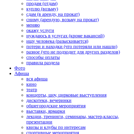
продам (отдам)
куплю (возьму)
сдам (в аренду, на прокат)
сниму (арендую, возьму на прокат)
меняю
окажу услуги
нуждаюсь в услугах (кроме вакансий)
ищу человека (разыскивается)
потери и находки (что потеряли или нашли)
разное (что не подходит для других разделов)
способы оплаты
правила раздела
Фото
Афиша
вся афиша
кино
театр
концерты, шоу, цирковые выступления
дискотеки, вечеринки
общегородские мероприятия
выставки, ярмарки
лекции, тренинги, семинары, мастер-классы,
презентации
квизы и клубы по интересам
спортивные мероприятия