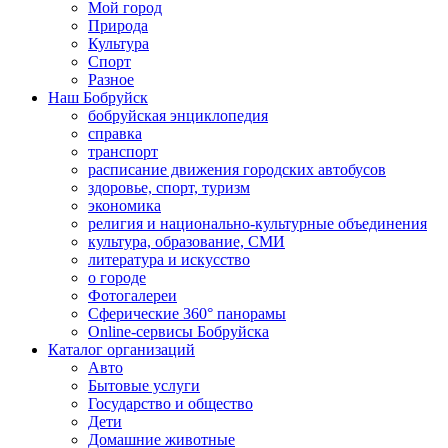
Мой город
Природа
Культура
Спорт
Разное
Наш Бобруйск
бобруйская энциклопедия
справка
транспорт
расписание движения городских автобусов
здоровье, спорт, туризм
экономика
религия и национально-культурные объединения
культура, образование, СМИ
литература и искусство
о городе
Фотогалереи
Сферические 360° панорамы
Online-сервисы Бобруйска
Каталог организаций
Авто
Бытовые услуги
Государство и общество
Дети
Домашние животные