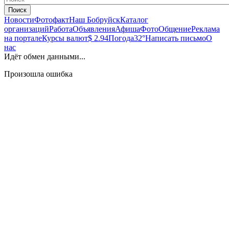
Поиск
Новости
Фотофакт
Наш Бобруйск
Каталог
организаций
Работа
Объявления
Афиша
Фото
Общение
Реклама
на портале
Курсы валют
$ 2.94
Погода
32°
Написать письмо
О
нас
Идёт обмен данными...
Произошла ошибка