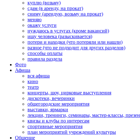
куплю (возьму)
сдам (в аренду, на прокат)
сниму (арендую, возьму на прокат)
меняю
окажу услуги
нуждаюсь в услугах (кроме вакансий)
ищу человека (разыскивается)
потери и находки (что потеряли или нашли)
разное (что не подходит для других разделов)
способы оплаты
правила раздела
Фото
Афиша
вся афиша
кино
театр
концерты, шоу, цирковые выступления
дискотеки, вечеринки
общегородские мероприятия
выставки, ярмарки
лекции, тренинги, семинары, мастер-классы, презе
квизы и клубы по интересам
спортивные мероприятия
план мероприятий учреждений культуры
Общение