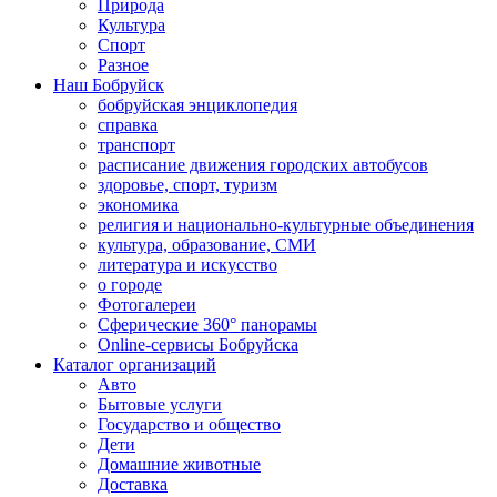
Природа
Культура
Спорт
Разное
Наш Бобруйск
бобруйская энциклопедия
справка
транспорт
расписание движения городских автобусов
здоровье, спорт, туризм
экономика
религия и национально-культурные объединения
культура, образование, СМИ
литература и искусство
о городе
Фотогалереи
Сферические 360° панорамы
Online-сервисы Бобруйска
Каталог организаций
Авто
Бытовые услуги
Государство и общество
Дети
Домашние животные
Доставка