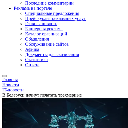
Последние комментарии
Реклама на портале
Специальные предложения
Прейскурант рекламных услуг
Главная новость
Баннерная реклама
Каталог организаций
Объявления
Обслуживание сайтов
Афиша
Документы для скачивания
Статистика
Оплата
Главная
Новости
IT-новости
В Беларуси начнут печатать трехмерные