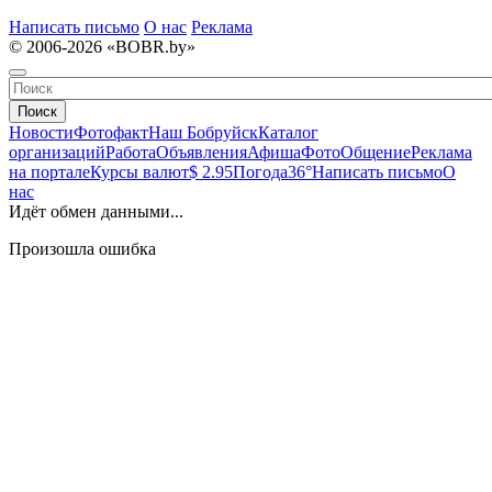
Написать письмо
О нас
Реклама
© 2006-2026 «BOBR.by»
Поиск
Новости
Фотофакт
Наш Бобруйск
Каталог
организаций
Работа
Объявления
Афиша
Фото
Общение
Реклама
на портале
Курсы валют
$ 2.95
Погода
36°
Написать письмо
О
нас
Идёт обмен данными...
Произошла ошибка