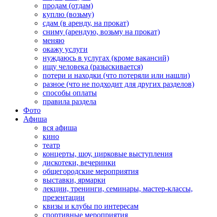
продам (отдам)
куплю (возьму)
сдам (в аренду, на прокат)
сниму (арендую, возьму на прокат)
меняю
окажу услуги
нуждаюсь в услугах (кроме вакансий)
ищу человека (разыскивается)
потери и находки (что потеряли или нашли)
разное (что не подходит для других разделов)
способы оплаты
правила раздела
Фото
Афиша
вся афиша
кино
театр
концерты, шоу, цирковые выступления
дискотеки, вечеринки
общегородские мероприятия
выставки, ярмарки
лекции, тренинги, семинары, мастер-классы,
презентации
квизы и клубы по интересам
спортивные мероприятия