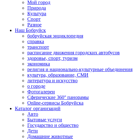
Мой город
Природа
Культура
Спорт
Разное
Наш Бобруйск
бобруйская энциклопедия
справка
транспорт
расписание движения городских автобусов
здоровье, спорт, туризм
экономика
религия и национально-культурные объединения
культура, образование, СМИ
литература и искусство
о городе
Фотогалереи
Сферические 360° панорамы
Online-сервисы Бобруйска
Каталог организаций
Авто
Бытовые услуги
Государство и общество
Дети
Домашние животные