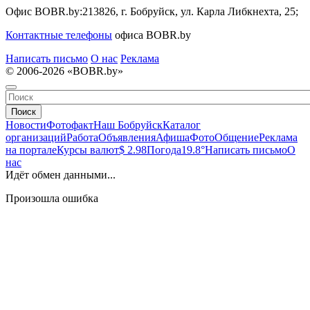
Офис BOBR.by:
213826, г. Бобруйск, ул. Карла Либкнехта, 25;
Контактные телефоны
офиса BOBR.by
Написать письмо
О нас
Реклама
© 2006-2026 «BOBR.by»
Поиск
Новости
Фотофакт
Наш Бобруйск
Каталог
организаций
Работа
Объявления
Афиша
Фото
Общение
Реклама
на портале
Курсы валют
$ 2.98
Погода
19.8°
Написать письмо
О
нас
Идёт обмен данными...
Произошла ошибка