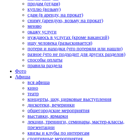
продам (отдам)
куплю (возьму)
сдам (в аренду, на прокат)
сниму (арендую, возьму на прокат)
меняю
окажу услуги
нуждаюсь в услугах (кроме вакансий)
ищу человека (разыскивается)
потери и находки (что потеряли или нашли)
разное (что не подходит для других разделов)
способы оплаты
правила раздела
Фото
Афиша
вся афиша
кино
театр
концерты, шоу, цирковые выступления
дискотеки, вечеринки
общегородские мероприятия
выставки, ярмарки
лекции, тренинги, семинары, мастер-классы,
презентации
квизы и клубы по интересам
спортивные мероприятия