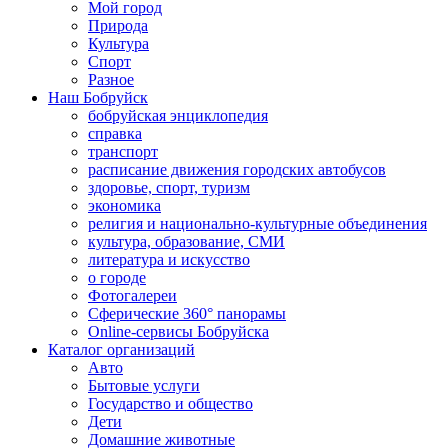
Мой город
Природа
Культура
Спорт
Разное
Наш Бобруйск
бобруйская энциклопедия
справка
транспорт
расписание движения городских автобусов
здоровье, спорт, туризм
экономика
религия и национально-культурные объединения
культура, образование, СМИ
литература и искусство
о городе
Фотогалереи
Сферические 360° панорамы
Online-сервисы Бобруйска
Каталог организаций
Авто
Бытовые услуги
Государство и общество
Дети
Домашние животные