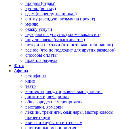
продам (отдам)
куплю (возьму)
сдам (в аренду, на прокат)
сниму (арендую, возьму на прокат)
меняю
окажу услуги
нуждаюсь в услугах (кроме вакансий)
ищу человека (разыскивается)
потери и находки (что потеряли или нашли)
разное (что не подходит для других разделов)
способы оплаты
правила раздела
Фото
Афиша
вся афиша
кино
театр
концерты, шоу, цирковые выступления
дискотеки, вечеринки
общегородские мероприятия
выставки, ярмарки
лекции, тренинги, семинары, мастер-классы,
презентации
квизы и клубы по интересам
спортивные мероприятия