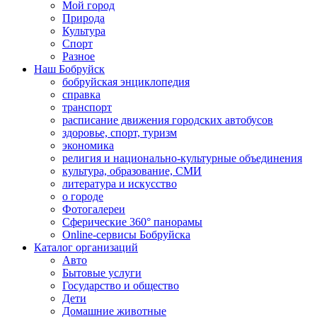
Мой город
Природа
Культура
Спорт
Разное
Наш Бобруйск
бобруйская энциклопедия
справка
транспорт
расписание движения городских автобусов
здоровье, спорт, туризм
экономика
религия и национально-культурные объединения
культура, образование, СМИ
литература и искусство
о городе
Фотогалереи
Сферические 360° панорамы
Online-сервисы Бобруйска
Каталог организаций
Авто
Бытовые услуги
Государство и общество
Дети
Домашние животные