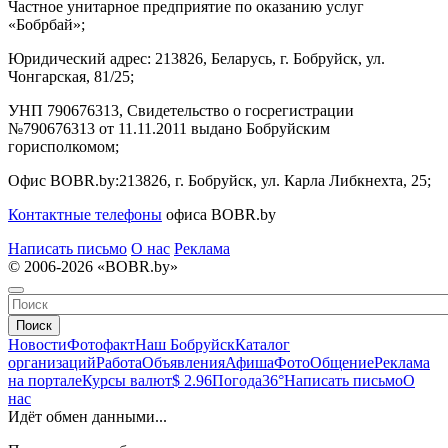
Частное унитарное предприятие по оказанию услуг
«Бобрбай»;
Юридический адрес:
213826, Беларусь, г. Бобруйск, ул.
Чонгарская, 81/25;
УНП 790676313, Свидетельство о госрегистрации
№790676313 от 11.11.2011 выдано Бобруйским
горисполкомом;
Офис BOBR.by:
213826, г. Бобруйск, ул. Карла Либкнехта, 25;
Контактные телефоны
офиса BOBR.by
Написать письмо
О нас
Реклама
© 2006-2026 «BOBR.by»
Поиск
Новости
Фотофакт
Наш Бобруйск
Каталог
организаций
Работа
Объявления
Афиша
Фото
Общение
Реклама
на портале
Курсы валют
$ 2.96
Погода
36°
Написать письмо
О
нас
Идёт обмен данными...