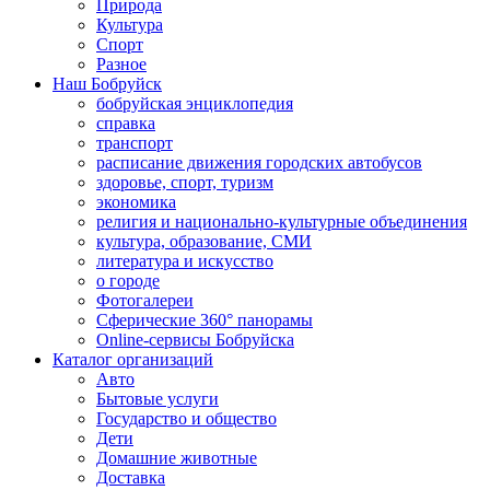
Природа
Культура
Спорт
Разное
Наш Бобруйск
бобруйская энциклопедия
справка
транспорт
расписание движения городских автобусов
здоровье, спорт, туризм
экономика
религия и национально-культурные объединения
культура, образование, СМИ
литература и искусство
о городе
Фотогалереи
Сферические 360° панорамы
Online-сервисы Бобруйска
Каталог организаций
Авто
Бытовые услуги
Государство и общество
Дети
Домашние животные
Доставка