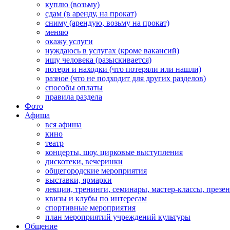
куплю (возьму)
сдам (в аренду, на прокат)
сниму (арендую, возьму на прокат)
меняю
окажу услуги
нуждаюсь в услугах (кроме вакансий)
ищу человека (разыскивается)
потери и находки (что потеряли или нашли)
разное (что не подходит для других разделов)
способы оплаты
правила раздела
Фото
Афиша
вся афиша
кино
театр
концерты, шоу, цирковые выступления
дискотеки, вечеринки
общегородские мероприятия
выставки, ярмарки
лекции, тренинги, семинары, мастер-классы, презе
квизы и клубы по интересам
спортивные мероприятия
план мероприятий учреждений культуры
Общение