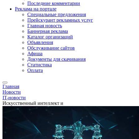
Последние комментарии
Реклама на портале
Специальные предложения
Прейскурант рекламных услуг
Главная новость
Баннерная реклама
Каталог организаций
Объявления
Обслуживание сайтов
Афиша
Документы для скачивания
Статистика
Оплата
Главная
Новости
IT-новости
Искусственный интеллект и