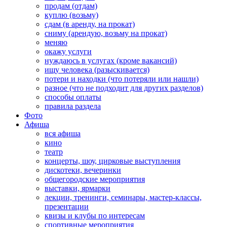
продам (отдам)
куплю (возьму)
сдам (в аренду, на прокат)
сниму (арендую, возьму на прокат)
меняю
окажу услуги
нуждаюсь в услугах (кроме вакансий)
ищу человека (разыскивается)
потери и находки (что потеряли или нашли)
разное (что не подходит для других разделов)
способы оплаты
правила раздела
Фото
Афиша
вся афиша
кино
театр
концерты, шоу, цирковые выступления
дискотеки, вечеринки
общегородские мероприятия
выставки, ярмарки
лекции, тренинги, семинары, мастер-классы,
презентации
квизы и клубы по интересам
спортивные мероприятия