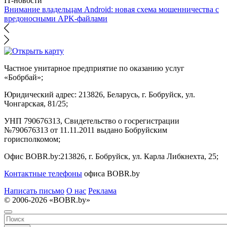
IT-новости
Внимание владельцам Android: новая схема мошенничества с
вредоносными APK-файлами
Частное унитарное предприятие по оказанию услуг
«Бобрбай»;
Юридический адрес:
213826, Беларусь, г. Бобруйск, ул.
Чонгарская, 81/25;
УНП 790676313, Свидетельство о госрегистрации
№790676313 от 11.11.2011 выдано Бобруйским
горисполкомом;
Офис BOBR.by:
213826, г. Бобруйск, ул. Карла Либкнехта, 25;
Контактные телефоны
офиса BOBR.by
Написать письмо
О нас
Реклама
© 2006-2026 «BOBR.by»