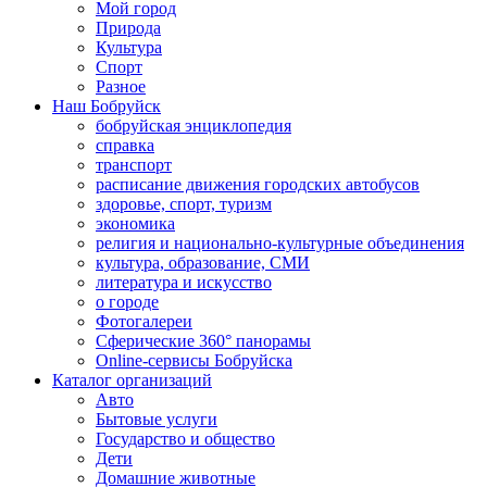
Мой город
Природа
Культура
Спорт
Разное
Наш Бобруйск
бобруйская энциклопедия
справка
транспорт
расписание движения городских автобусов
здоровье, спорт, туризм
экономика
религия и национально-культурные объединения
культура, образование, СМИ
литература и искусство
о городе
Фотогалереи
Сферические 360° панорамы
Online-сервисы Бобруйска
Каталог организаций
Авто
Бытовые услуги
Государство и общество
Дети
Домашние животные