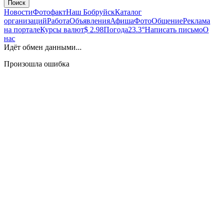
Поиск
Новости
Фотофакт
Наш Бобруйск
Каталог
организаций
Работа
Объявления
Афиша
Фото
Общение
Реклама
на портале
Курсы валют
$ 2.98
Погода
23.3°
Написать письмо
О
нас
Идёт обмен данными...
Произошла ошибка