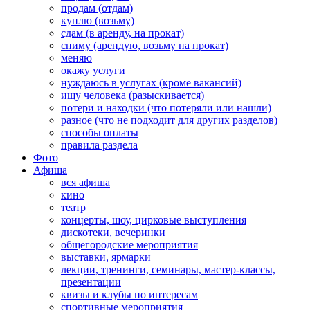
продам (отдам)
куплю (возьму)
сдам (в аренду, на прокат)
сниму (арендую, возьму на прокат)
меняю
окажу услуги
нуждаюсь в услугах (кроме вакансий)
ищу человека (разыскивается)
потери и находки (что потеряли или нашли)
разное (что не подходит для других разделов)
способы оплаты
правила раздела
Фото
Афиша
вся афиша
кино
театр
концерты, шоу, цирковые выступления
дискотеки, вечеринки
общегородские мероприятия
выставки, ярмарки
лекции, тренинги, семинары, мастер-классы,
презентации
квизы и клубы по интересам
спортивные мероприятия