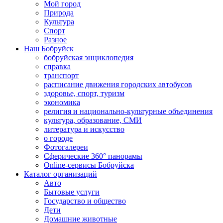
Мой город
Природа
Культура
Спорт
Разное
Наш Бобруйск
бобруйская энциклопедия
справка
транспорт
расписание движения городских автобусов
здоровье, спорт, туризм
экономика
религия и национально-культурные объединения
культура, образование, СМИ
литература и искусство
о городе
Фотогалереи
Сферические 360° панорамы
Online-сервисы Бобруйска
Каталог организаций
Авто
Бытовые услуги
Государство и общество
Дети
Домашние животные