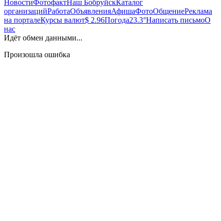
Новости
Фотофакт
Наш Бобруйск
Каталог
организаций
Работа
Объявления
Афиша
Фото
Общение
Реклама
на портале
Курсы валют
$ 2.96
Погода
23.3°
Написать письмо
О
нас
Идёт обмен данными...
Произошла ошибка