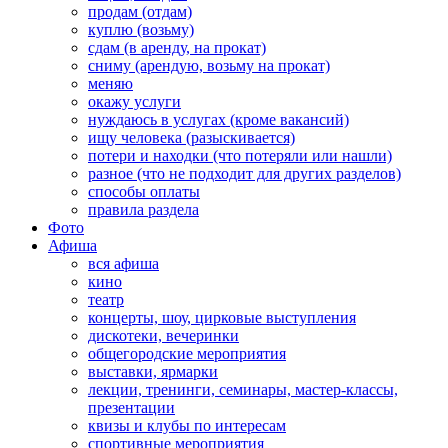
продам (отдам)
куплю (возьму)
сдам (в аренду, на прокат)
сниму (арендую, возьму на прокат)
меняю
окажу услуги
нуждаюсь в услугах (кроме вакансий)
ищу человека (разыскивается)
потери и находки (что потеряли или нашли)
разное (что не подходит для других разделов)
способы оплаты
правила раздела
Фото
Афиша
вся афиша
кино
театр
концерты, шоу, цирковые выступления
дискотеки, вечеринки
общегородские мероприятия
выставки, ярмарки
лекции, тренинги, семинары, мастер-классы,
презентации
квизы и клубы по интересам
спортивные мероприятия