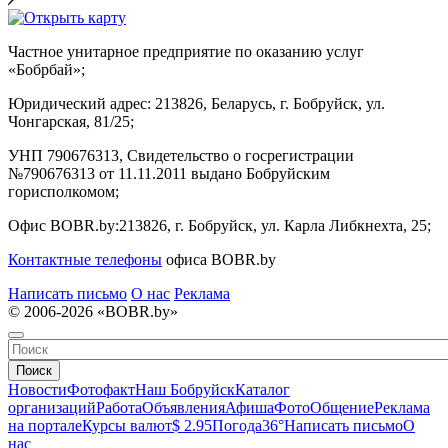
Частное унитарное предприятие по оказанию услуг
«Бобрбай»;
Юридический адрес:
213826, Беларусь, г. Бобруйск, ул.
Чонгарская, 81/25;
УНП 790676313, Свидетельство о госрегистрации
№790676313 от 11.11.2011 выдано Бобруйским
горисполкомом;
Офис BOBR.by:
213826, г. Бобруйск, ул. Карла Либкнехта, 25;
Контактные телефоны
офиса BOBR.by
Написать письмо
О нас
Реклама
© 2006-2026 «BOBR.by»
Поиск
Новости
Фотофакт
Наш Бобруйск
Каталог
организаций
Работа
Объявления
Афиша
Фото
Общение
Реклама
на портале
Курсы валют
$ 2.95
Погода
36°
Написать письмо
О
нас