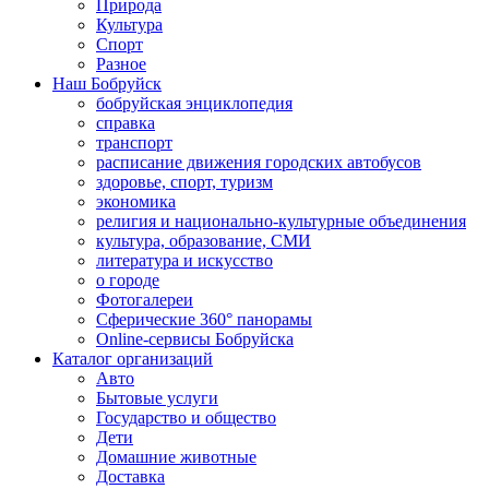
Природа
Культура
Спорт
Разное
Наш Бобруйск
бобруйская энциклопедия
справка
транспорт
расписание движения городских автобусов
здоровье, спорт, туризм
экономика
религия и национально-культурные объединения
культура, образование, СМИ
литература и искусство
о городе
Фотогалереи
Сферические 360° панорамы
Online-сервисы Бобруйска
Каталог организаций
Авто
Бытовые услуги
Государство и общество
Дети
Домашние животные
Доставка