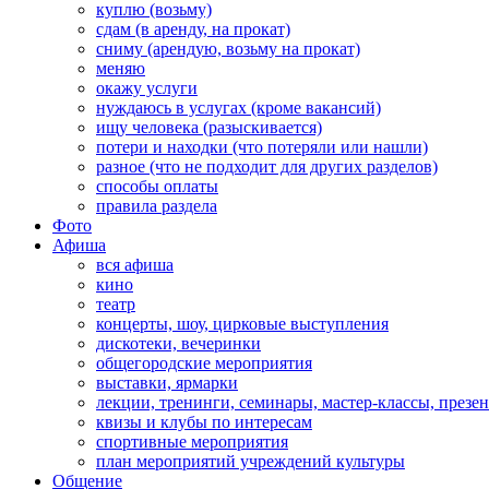
куплю (возьму)
сдам (в аренду, на прокат)
сниму (арендую, возьму на прокат)
меняю
окажу услуги
нуждаюсь в услугах (кроме вакансий)
ищу человека (разыскивается)
потери и находки (что потеряли или нашли)
разное (что не подходит для других разделов)
способы оплаты
правила раздела
Фото
Афиша
вся афиша
кино
театр
концерты, шоу, цирковые выступления
дискотеки, вечеринки
общегородские мероприятия
выставки, ярмарки
лекции, тренинги, семинары, мастер-классы, презе
квизы и клубы по интересам
спортивные мероприятия
план мероприятий учреждений культуры
Общение