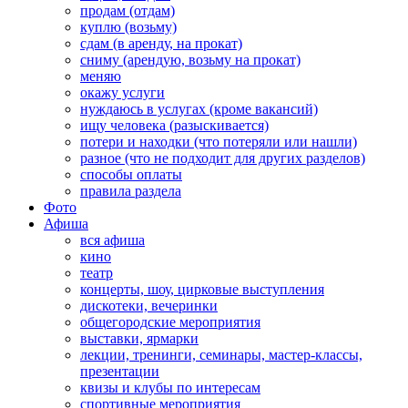
продам (отдам)
куплю (возьму)
сдам (в аренду, на прокат)
сниму (арендую, возьму на прокат)
меняю
окажу услуги
нуждаюсь в услугах (кроме вакансий)
ищу человека (разыскивается)
потери и находки (что потеряли или нашли)
разное (что не подходит для других разделов)
способы оплаты
правила раздела
Фото
Афиша
вся афиша
кино
театр
концерты, шоу, цирковые выступления
дискотеки, вечеринки
общегородские мероприятия
выставки, ярмарки
лекции, тренинги, семинары, мастер-классы,
презентации
квизы и клубы по интересам
спортивные мероприятия