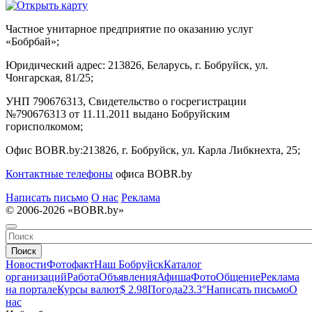
Частное унитарное предприятие по оказанию услуг
«Бобрбай»;
Юридический адрес:
213826, Беларусь, г. Бобруйск, ул.
Чонгарская, 81/25;
УНП 790676313, Свидетельство о госрегистрации
№790676313 от 11.11.2011 выдано Бобруйским
горисполкомом;
Офис BOBR.by:
213826, г. Бобруйск, ул. Карла Либкнехта, 25;
Контактные телефоны
офиса BOBR.by
Написать письмо
О нас
Реклама
© 2006-2026 «BOBR.by»
Поиск
Новости
Фотофакт
Наш Бобруйск
Каталог
организаций
Работа
Объявления
Афиша
Фото
Общение
Реклама
на портале
Курсы валют
$ 2.98
Погода
23.3°
Написать письмо
О
нас