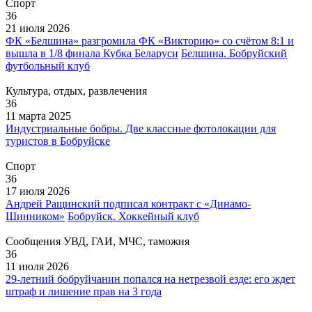
Спорт
36
21 июля 2026
ФК «Белшина» разгромила ФК «Викторию» со счётом 8:1 и
вышла в 1/8 финала Кубка Беларуси
Белшина. Бобруйский
футбольный клуб
Культура, отдых, развлечения
36
11 марта 2025
Индустриальные бобры. Две классные фотолокации для
туристов в Бобруйске
Спорт
36
17 июля 2026
Андрей Ращинский подписал контракт с «Динамо-
Шинником»
Бобруйск. Хоккейный клуб
Сообщения УВД, ГАИ, МЧС, таможня
36
11 июля 2026
29-летний бобруйчанин попался на нетрезвой езде: его ждет
штраф и лишение прав на 3 года