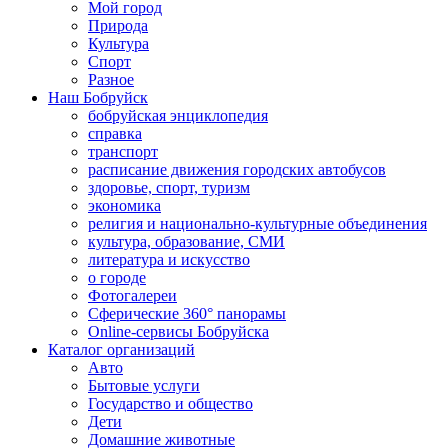
Мой город
Природа
Культура
Спорт
Разное
Наш Бобруйск
бобруйская энциклопедия
справка
транспорт
расписание движения городских автобусов
здоровье, спорт, туризм
экономика
религия и национально-культурные объединения
культура, образование, СМИ
литература и искусство
о городе
Фотогалереи
Сферические 360° панорамы
Online-сервисы Бобруйска
Каталог организаций
Авто
Бытовые услуги
Государство и общество
Дети
Домашние животные