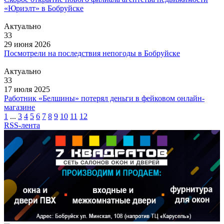
«Юриэлт» в Бобруйске
Актуально
33
29 июня 2026
Посмотрели на последствия непогоды в Бобруйске
Актуально
33
17 июля 2025
Работник «Белшины» потерял деньги в фейковом онлайн-
магазине
1
...
3
4
5
6
7
8
9
10
11
12
RSS-лента