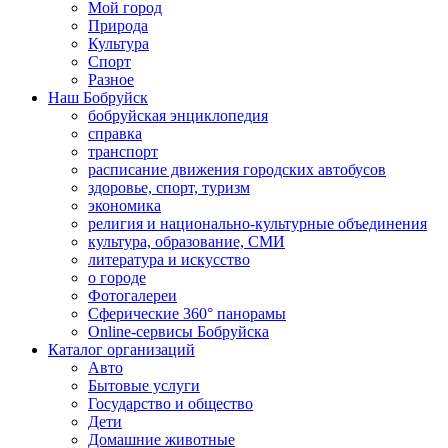
Мой город
Природа
Культура
Спорт
Разное
Наш Бобруйск
бобруйская энциклопедия
справка
транспорт
расписание движения городских автобусов
здоровье, спорт, туризм
экономика
религия и национально-культурные объединения
культура, образование, СМИ
литература и искусство
о городе
Фотогалереи
Сферические 360° панорамы
Online-сервисы Бобруйска
Каталог организаций
Авто
Бытовые услуги
Государство и общество
Дети
Домашние животные