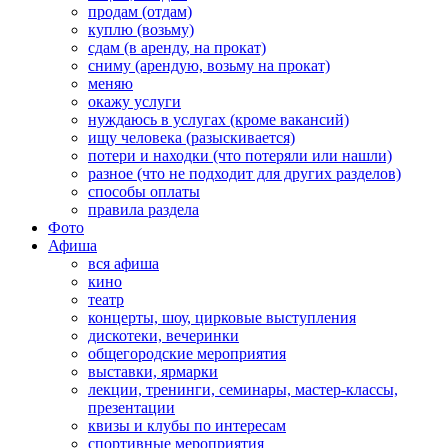
продам (отдам)
куплю (возьму)
сдам (в аренду, на прокат)
сниму (арендую, возьму на прокат)
меняю
окажу услуги
нуждаюсь в услугах (кроме вакансий)
ищу человека (разыскивается)
потери и находки (что потеряли или нашли)
разное (что не подходит для других разделов)
способы оплаты
правила раздела
Фото
Афиша
вся афиша
кино
театр
концерты, шоу, цирковые выступления
дискотеки, вечеринки
общегородские мероприятия
выставки, ярмарки
лекции, тренинги, семинары, мастер-классы,
презентации
квизы и клубы по интересам
спортивные мероприятия