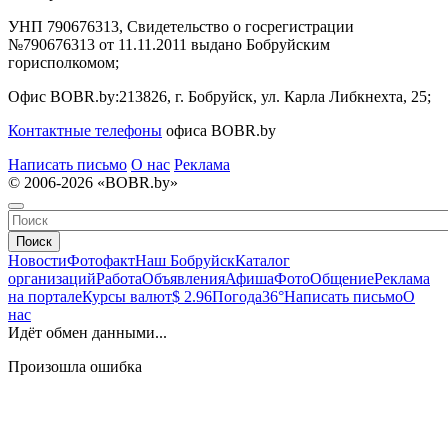
УНП 790676313, Свидетельство о госрегистрации
№790676313 от 11.11.2011 выдано Бобруйским
горисполкомом;
Офис BOBR.by:
213826, г. Бобруйск, ул. Карла Либкнехта, 25;
Контактные телефоны
офиса BOBR.by
Написать письмо
О нас
Реклама
© 2006-2026 «BOBR.by»
Поиск
Новости
Фотофакт
Наш Бобруйск
Каталог
организаций
Работа
Объявления
Афиша
Фото
Общение
Реклама
на портале
Курсы валют
$ 2.96
Погода
36°
Написать письмо
О
нас
Идёт обмен данными...
Произошла ошибка