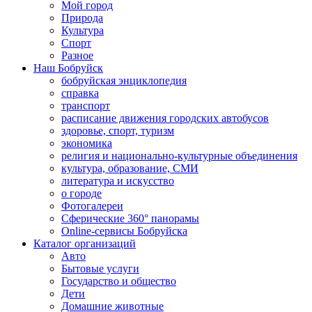
Мой город
Природа
Культура
Спорт
Разное
Наш Бобруйск
бобруйская энциклопедия
справка
транспорт
расписание движения городских автобусов
здоровье, спорт, туризм
экономика
религия и национально-культурные объединения
культура, образование, СМИ
литература и искусство
о городе
Фотогалереи
Сферические 360° панорамы
Online-сервисы Бобруйска
Каталог организаций
Авто
Бытовые услуги
Государство и общество
Дети
Домашние животные