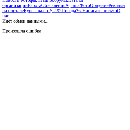
Новости
Фотофакт
Наш Бобруйск
Каталог
организаций
Работа
Объявления
Афиша
Фото
Общение
Реклама
на портале
Курсы валют
$ 2.95
Погода
36°
Написать письмо
О
нас
Идёт обмен данными...
Произошла ошибка