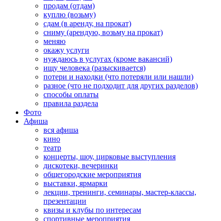
продам (отдам)
куплю (возьму)
сдам (в аренду, на прокат)
сниму (арендую, возьму на прокат)
меняю
окажу услуги
нуждаюсь в услугах (кроме вакансий)
ищу человека (разыскивается)
потери и находки (что потеряли или нашли)
разное (что не подходит для других разделов)
способы оплаты
правила раздела
Фото
Афиша
вся афиша
кино
театр
концерты, шоу, цирковые выступления
дискотеки, вечеринки
общегородские мероприятия
выставки, ярмарки
лекции, тренинги, семинары, мастер-классы,
презентации
квизы и клубы по интересам
спортивные мероприятия