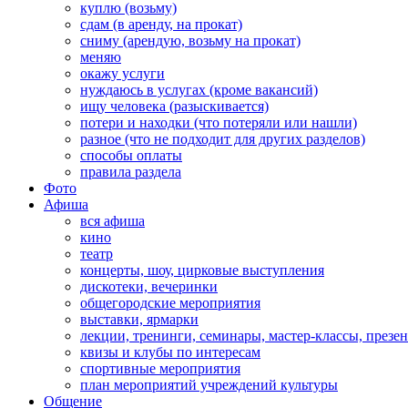
куплю (возьму)
сдам (в аренду, на прокат)
сниму (арендую, возьму на прокат)
меняю
окажу услуги
нуждаюсь в услугах (кроме вакансий)
ищу человека (разыскивается)
потери и находки (что потеряли или нашли)
разное (что не подходит для других разделов)
способы оплаты
правила раздела
Фото
Афиша
вся афиша
кино
театр
концерты, шоу, цирковые выступления
дискотеки, вечеринки
общегородские мероприятия
выставки, ярмарки
лекции, тренинги, семинары, мастер-классы, презе
квизы и клубы по интересам
спортивные мероприятия
план мероприятий учреждений культуры
Общение