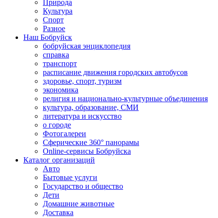
Природа
Культура
Спорт
Разное
Наш Бобруйск
бобруйская энциклопедия
справка
транспорт
расписание движения городских автобусов
здоровье, спорт, туризм
экономика
религия и национально-культурные объединения
культура, образование, СМИ
литература и искусство
о городе
Фотогалереи
Сферические 360° панорамы
Online-сервисы Бобруйска
Каталог организаций
Авто
Бытовые услуги
Государство и общество
Дети
Домашние животные
Доставка