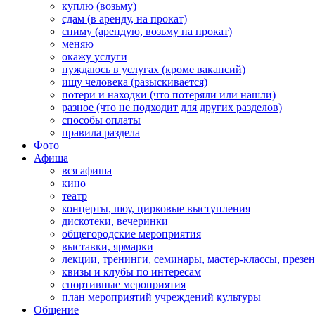
куплю (возьму)
сдам (в аренду, на прокат)
сниму (арендую, возьму на прокат)
меняю
окажу услуги
нуждаюсь в услугах (кроме вакансий)
ищу человека (разыскивается)
потери и находки (что потеряли или нашли)
разное (что не подходит для других разделов)
способы оплаты
правила раздела
Фото
Афиша
вся афиша
кино
театр
концерты, шоу, цирковые выступления
дискотеки, вечеринки
общегородские мероприятия
выставки, ярмарки
лекции, тренинги, семинары, мастер-классы, презе
квизы и клубы по интересам
спортивные мероприятия
план мероприятий учреждений культуры
Общение