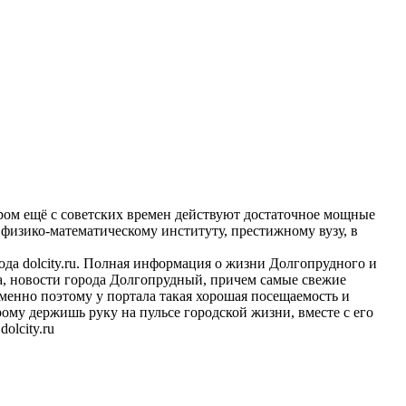
ом ещё с советских времен действуют достаточное мощные
 физико-математическому институту, престижному вузу, в
ода dolcity.ru. Полная информация о жизни Долгопрудного и
та, новости города Долгопрудный, причем самые свежие
именно поэтому у портала такая хорошая посещаемость и
рому держишь руку на пульсе городской жизни, вместе с его
olcity.ru