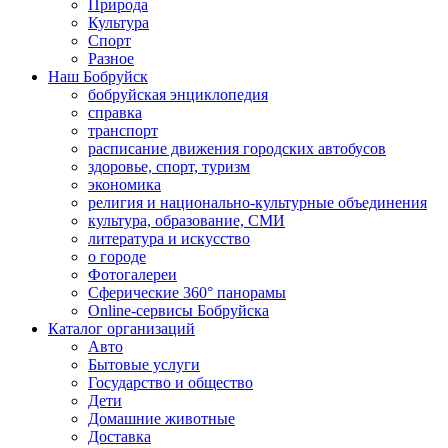
Природа
Культура
Спорт
Разное
Наш Бобруйск
бобруйская энциклопедия
справка
транспорт
расписание движения городских автобусов
здоровье, спорт, туризм
экономика
религия и национально-культурные объединения
культура, образование, СМИ
литература и искусство
о городе
Фотогалереи
Сферические 360° панорамы
Online-сервисы Бобруйска
Каталог организаций
Авто
Бытовые услуги
Государство и общество
Дети
Домашние животные
Доставка