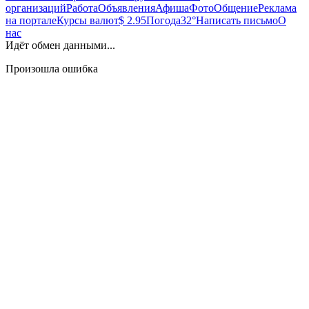
организаций
Работа
Объявления
Афиша
Фото
Общение
Реклама
на портале
Курсы валют
$ 2.95
Погода
32°
Написать письмо
О
нас
Идёт обмен данными...
Произошла ошибка