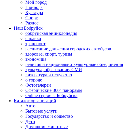
Мой город
Природа
Культура
Спорт
Разное
Наш Бобруйск
бобруйская энциклопедия
справка
транспорт
расписание движения городских автобусов
здоровье, спорт, туризм
экономика
религия и национально-культурные объединения
культура, образование, СМИ
литература и искусство
о городе
Фотогалереи
Сферические 360° панорамы
Online-сервисы Бобруйска
Каталог организаций
Авто
Бытовые услуги
Государство и общество
Дети
Домашние животные