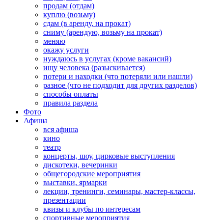
продам (отдам)
куплю (возьму)
сдам (в аренду, на прокат)
сниму (арендую, возьму на прокат)
меняю
окажу услуги
нуждаюсь в услугах (кроме вакансий)
ищу человека (разыскивается)
потери и находки (что потеряли или нашли)
разное (что не подходит для других разделов)
способы оплаты
правила раздела
Фото
Афиша
вся афиша
кино
театр
концерты, шоу, цирковые выступления
дискотеки, вечеринки
общегородские мероприятия
выставки, ярмарки
лекции, тренинги, семинары, мастер-классы,
презентации
квизы и клубы по интересам
спортивные мероприятия