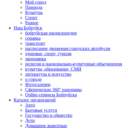
Мой город
Природа
Культура
Спорт
Разное
Наш Бобруйск
бобруйская энциклопедия
справка
транспорт
расписание движения городских автобусов
здоровье, спорт, туризм
экономика
религия и национально-культурные объединения
культура, образование, СМИ
литература и искусство
о городе
Фотогалереи
Сферические 360° панорамы
Online-сервисы Бобруйска
Каталог организаций
Авто
Бытовые услуги
Государство и общество
Дети
Домашние животные