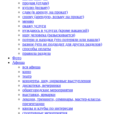
продам (отдам)
куплю (возьму)
сдам (в аренду, на прокат)
сниму (арендую, возьму на прокат)
меняю
окажу услуги
нуждаюсь в услугах (кроме вакансий)
ищу человека (разыскивается)
потери и находки (что потеряли или нашли)
разное (что не подходит для других разделов)
способы оплаты
правила раздела
Фото
Афиша
вся афиша
кино
театр
концерты, шоу, цирковые выступления
дискотеки, вечеринки
общегородские мероприятия
выставки, ярмарки
лекции, тренинги, семинары, мастер-классы,
презентации
квизы и клубы по интересам
спортивные мероприятия