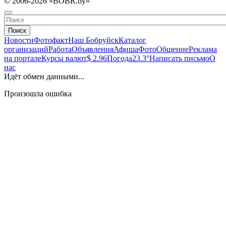
© 2006-2026 «BOBR.by»
Поиск
Новости
Фотофакт
Наш Бобруйск
Каталог
организаций
Работа
Объявления
Афиша
Фото
Общение
Реклама
на портале
Курсы валют
$ 2.96
Погода
23.3°
Написать письмо
О
нас
Идёт обмен данными...
Произошла ошибка