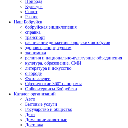
Природа
Культура
Спорт
Разное
Наш Бобруйск
бобруйская энциклопедия
справка
транспорт
расписание движения городских автобусов
здоровье, спорт, туризм
экономика
религия и национально-культурные объединения
культура, образование, СМИ
литература и искусство
о городе
Фотогалереи
Сферические 360° панорамы
Online-сервисы Бобруйска
Каталог организаций
Авто
Бытовые услуги
Государство и общество
Дети
Домашние животные
Доставка