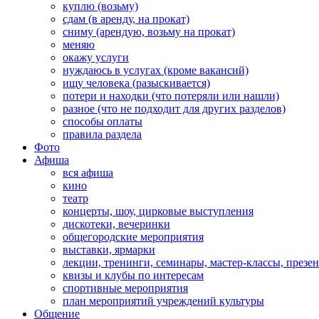
куплю (возьму)
сдам (в аренду, на прокат)
сниму (арендую, возьму на прокат)
меняю
окажу услуги
нуждаюсь в услугах (кроме вакансий)
ищу человека (разыскивается)
потери и находки (что потеряли или нашли)
разное (что не подходит для других разделов)
способы оплаты
правила раздела
Фото
Афиша
вся афиша
кино
театр
концерты, шоу, цирковые выступления
дискотеки, вечеринки
общегородские мероприятия
выставки, ярмарки
лекции, тренинги, семинары, мастер-классы, презе
квизы и клубы по интересам
спортивные мероприятия
план мероприятий учреждений культуры
Общение