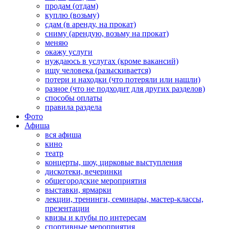
продам (отдам)
куплю (возьму)
сдам (в аренду, на прокат)
сниму (арендую, возьму на прокат)
меняю
окажу услуги
нуждаюсь в услугах (кроме вакансий)
ищу человека (разыскивается)
потери и находки (что потеряли или нашли)
разное (что не подходит для других разделов)
способы оплаты
правила раздела
Фото
Афиша
вся афиша
кино
театр
концерты, шоу, цирковые выступления
дискотеки, вечеринки
общегородские мероприятия
выставки, ярмарки
лекции, тренинги, семинары, мастер-классы,
презентации
квизы и клубы по интересам
спортивные мероприятия