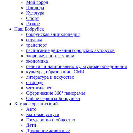
Мой город
Природа
Культура
Спорт
Разное
Наш Бобруйск
бобруйская энциклопедия
справка
транспорт
расписание движения городских автобусов
здоровье, спорт, туризм
экономика
религия и национально-культурные объединения
культура, образование, СМИ
литература и искусство
о городе
Фотогалереи
Сферические 360° панорамы
Online-сервисы Бобруйска
Каталог организаций
Авто
Бытовые услуги
Государство и общество
Дети
Домашние животные