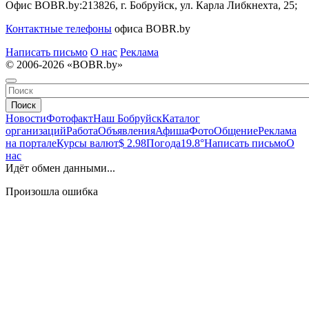
Офис BOBR.by:
213826, г. Бобруйск, ул. Карла Либкнехта, 25;
Контактные телефоны
офиса BOBR.by
Написать письмо
О нас
Реклама
© 2006-2026 «BOBR.by»
Поиск
Новости
Фотофакт
Наш Бобруйск
Каталог
организаций
Работа
Объявления
Афиша
Фото
Общение
Реклама
на портале
Курсы валют
$ 2.98
Погода
19.8°
Написать письмо
О
нас
Идёт обмен данными...
Произошла ошибка